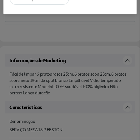
Informações de Marketing
Fácil de limpar 6 pratos rasos 25cm, 6 pratos sopa 23cm, 6 pratos
sobremesa 19cm de opal branco Empilhável Vidro temperado
extra resistente Material 100% saudável 100% higiénico Não
poroso Longa duração
Características
Denominação
SERVIÇO MESA 18 P FESTON