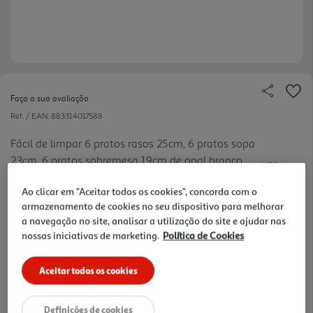
Faça a sua avaliação
Ref. / EAN:
883314017588
Fácil de limpar 6 pratos rasos 25cm, 6 pratos sopa
23cm, 6 pratos sobremesa 19cm de opal branco
ver
Empilhável Vidro temperado extra resistente
mais
Ao clicar em "Aceitar todos os cookies", concorda com o
Material 100% saudável 100% higiénico Não
24.99 €/un
armazenamento de cookies no seu dispositivo para melhorar
poroso Longa duração
a navegação no site, analisar a utilização do site e ajudar nas
nossas iniciativas de marketing.
Política de Cookies
24,99 €
Aceitar todos os cookies
Notas de preparação
Definições de cookies