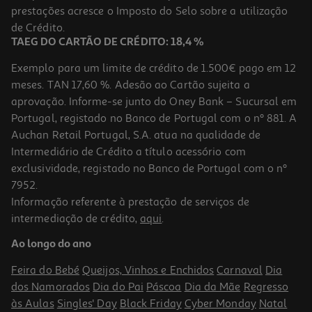
prestações acresce o Imposto do Selo sobre a utilização
de Crédito.
TAEG DO CARTÃO DE CRÉDITO: 18,4 %
Exemplo para um limite de crédito de 1.500€ pago em 12
meses. TAN 17,60 %. Adesão ao Cartão sujeita a
aprovação. Informe-se junto do Oney Bank – Sucursal em
Portugal, registado no Banco de Portugal com o nº 881. A
Auchan Retail Portugal, S.A. atua na qualidade de
Intermediário de Crédito a título acessório com
exclusividade, registado no Banco de Portugal com o nº
7952.
Informação referente à prestação de serviços de
intermediação de crédito,
aqui
.
Ao longo do ano
Feira do Bebé
Queijos, Vinhos e Enchidos
Carnaval
Dia
dos Namorados
Dia do Pai
Páscoa
Dia da Mãe
Regresso
às Aulas
Singles' Day
Black Friday
Cyber Monday
Natal