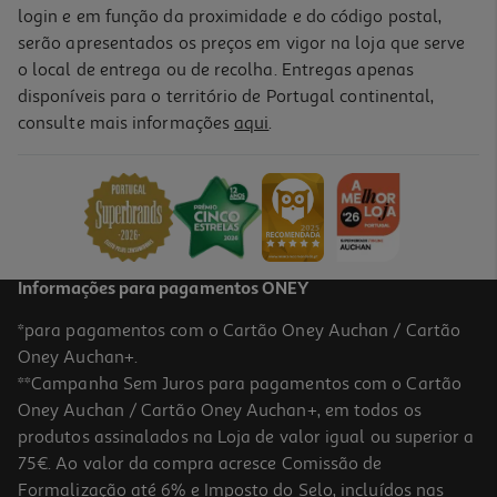
login e em função da proximidade e do código postal,
serão apresentados os preços em vigor na loja que serve
o local de entrega ou de recolha. Entregas apenas
disponíveis para o território de Portugal continental,
consulte mais informações
aqui
.
Informações para pagamentos ONEY
*para pagamentos com o Cartão Oney Auchan / Cartão
Oney Auchan+.
**Campanha Sem Juros para pagamentos com o Cartão
Oney Auchan / Cartão Oney Auchan+, em todos os
produtos assinalados na Loja de valor igual ou superior a
75€. Ao valor da compra acresce Comissão de
Formalização até 6% e Imposto do Selo, incluídos nas