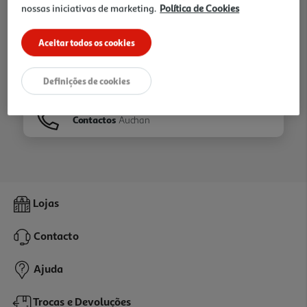
nossas iniciativas de marketing.
Política de Cookies
Ir para
Homepage
Aceitar todos os cookies
Veja os nossos
Folhetos
Definições de cookies
Contactos
Auchan
Lojas
Contacto
Ajuda
Trocas e Devoluções