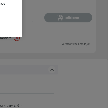
a de
adicionar
Amadora
verificar stock em loja >
35612 GUIMARÃES