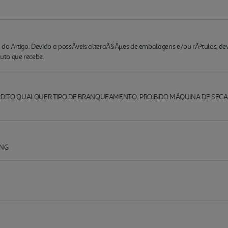
o Artigo. Devido a possÃ­veis alteraÃ§Ãµes de embalagens e/ou rÃ³tulos, de
to que recebe.
ERDITO QUALQUER TIPO DE BRANQUEAMENTO. PROIBIDO MÁQUINA DE SECA
ING