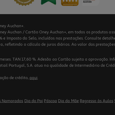
ney Auchan+.
 Auchan / Cartão Oney Auchan+, em todos os produtos assina
 e Imposto do Selo, incluídos nas prestações. Consulte detal
 refletindo o cálculo de juros diários. Ao valor das prestações
meses. TAN 17,60 %. Adesão ao Cartão sujeita a aprovação. In
ail Portugal, S.A. atua na qualidade de Intermediário de Crédi
4.5
(4)
ação de crédito,
aqui
.
s Namorados
Dia do Pai
Páscoa
Dia da Mãe
Regresso às Aulas