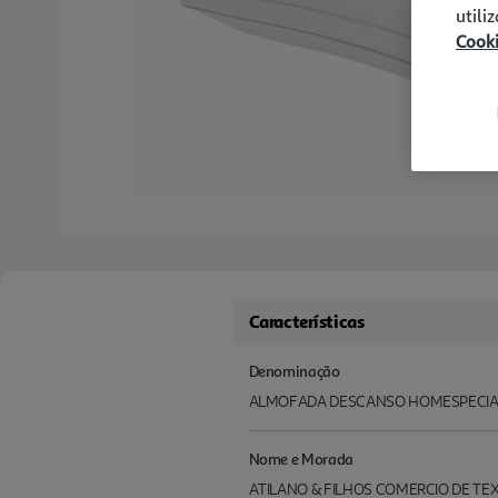
utili
Cook
Características
Denominação
ALMOFADA DESCANSO HOMESPECIAL
Nome e Morada
ATILANO & FILHOS COMERCIO DE TEX