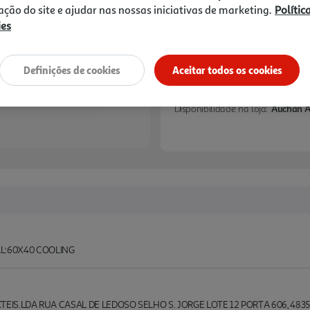
zação do site e ajudar nas nossas iniciativas de marketing.
Polític
ies
Definições de cookies
Aceitar todos os cookies
Disponibilidade na loja:
Auchan 
:60X40 COOLING
TEIS.LDA RUA CASAL DE LEDOSO SELHO S. JORGE LOTE 12 PORTA 606, 48