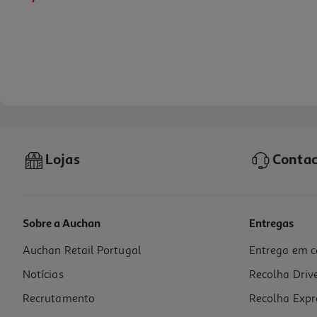
Lojas
Contac
Sobre a Auchan
Entregas
Auchan Retail Portugal
Entrega em c
Almofada Laura Homespecial 66x42x13 Cm
Notícias
Recolha Driv
42.99 €/un
Recrutamento
Recolha Expr
42,99 €