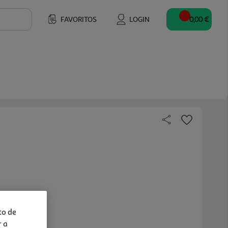
FAVORITOS
LOGIN
0,00 €
to de
r a