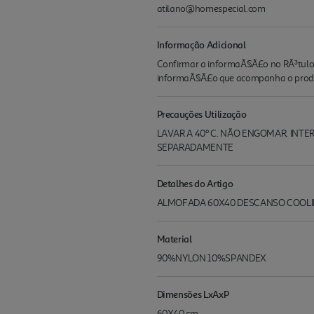
atilano@homespecial.com
Informação Adicional
Confirmar a informaÃ§Ã£o no RÃ³tulo d
informaÃ§Ã£o que acompanha o produ
Precauções Utilização
LAVAR A 40º C. NÃO ENGOMAR. INT
SEPARADAMENTE
Detalhes do Artigo
ALMOFADA 60X40 DESCANSO COOL
Material
90%NYLON 10%SPANDEX
Dimensões LxAxP
60X40 cm