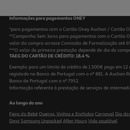
Informações para pagamentos ONEY
*para pagamentos com o Cartão Oney Auchan / Cartão O
**Campanha Sem Juros para pagamentos com o Cartão Oney
valor da compra acresce Comissão de Formalização até 6%
***O valor da primeira prestação depende do dia da compra,
TAEG DO CARTÃO DE CRÉDITO: 18,4 %
Exemplo para um limite de crédito de 1.500€ pago em 12 
registado no Banco de Portugal com o nº 881. A Auchan Ret
Banco de Portugal com o nº 7952.
Informação referente à prestação de serviços de intermedi
Almofada Sintética100% Poliester Branco 60x45cm
Ao longo do ano
2.99 €/un
Feira do Bebé
Queijos, Vinhos e Enchidos
Carnaval
Dia do
2,99 €
Days
Samsung Unpacked
After Hours
Vida saudável