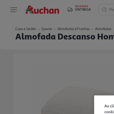
RESERVAR
ENTREGA
Pe
Casa e Jardim
Quarto
Almofadas e Fronhas
Almofadas
Almofada Descanso Hom
Ao cl
cooki