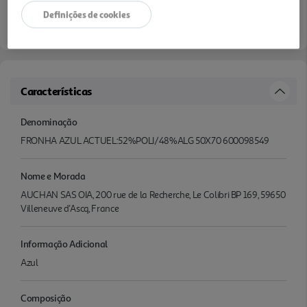
Definições de cookies
Disponibilidade na loja:
Auchan Amadora
Características
Denominação
FRONHA AZUL ACTUEL:52%POLI/48%ALG 50X70 600098549
Nome e Morada
AUCHAN SAS OIA, 200 rue de la Recherche, Le Colibri BP 169, 59650
Villeneuve d'Ascq, France
Informação Adicional
Azul
Composição