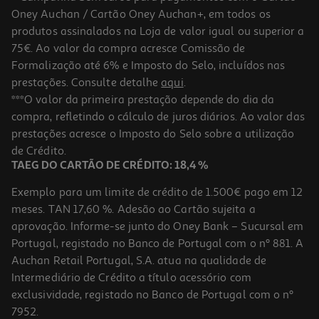
Oney Auchan / Cartão Oney Auchan+, em todos os
produtos assinalados na Loja de valor igual ou superior a
75€. Ao valor da compra acresce Comissão de
Formalização até 6% e Imposto do Selo, incluídos nas
prestações. Consulte detalhe
aqui
.
5.0
(1)
Fronhas Para Almofadas Lasa Branco Pack 2 Pcs 50x80 Cm
***O valor da primeira prestação depende do dia da
compra, refletindo o cálculo de juros diários. Ao valor das
9.99 €/un
prestações acresce o Imposto do Selo sobre a utilização
9,99 €
de Crédito.
TAEG DO CARTÃO DE CRÉDITO: 18,4 %
Exemplo para um limite de crédito de 1.500€ pago em 12
meses. TAN 17,60 %. Adesão ao Cartão sujeita a
aprovação. Informe-se junto do Oney Bank – Sucursal em
Portugal, registado no Banco de Portugal com o nº 881. A
Auchan Retail Portugal, S.A. atua na qualidade de
Intermediário de Crédito a título acessório com
exclusividade, registado no Banco de Portugal com o nº
7952.