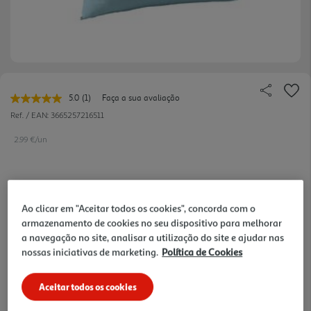
5.0
(1)
Faça a sua avaliação
Leu
uma
Ref. / EAN:
3665257216511
avaliação.
Link
2.99 €/un
para
a
mesma
página.
2,99 €
Ao clicar em "Aceitar todos os cookies", concorda com o
armazenamento de cookies no seu dispositivo para melhorar
Notas de preparação
a navegação no site, analisar a utilização do site e ajudar nas
nossas iniciativas de marketing.
Política de Cookies
Aceitar todos os cookies