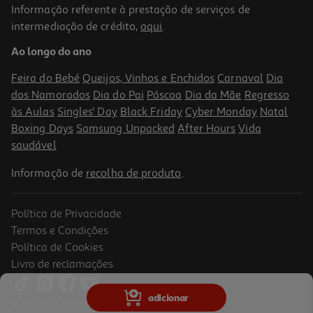
Informação referente à prestação de serviços de
intermediação de crédito,
aqui
.
Ao longo do ano
Feira do Bebé
Queijos, Vinhos e Enchidos
Carnaval
Dia
dos Namorados
Dia do Pai
Páscoa
Dia da Mãe
Regresso
às Aulas
Singles' Day
Black Friday
Cyber Monday
Natal
Boxing Days
Samsung Unpacked
After Hours
Vida
saudável
Informação de
recolha de produto
.
Política de Privacidade
Termos e Condições
Política de Cookies
Livro de reclamações
adicionar
© Auchan Retail Portugal