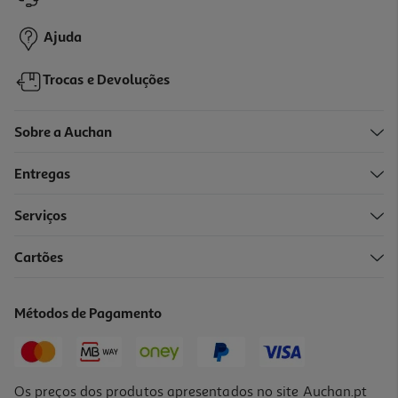
2,49 €
Ajuda
Trocas e Devoluções
Sobre a Auchan
Entregas
-25%
Serviços
Cartões
Fronha Actuel Cinzento 100% Algodão 50x70cm
2.99 €/un
Métodos de Pagamento
Price reduced from
to
3,99 €
2,99 €
Promoção
Os preços dos produtos apresentados no site Auchan.pt