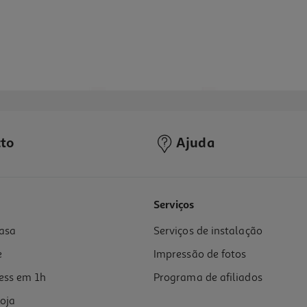
to
Ajuda
5.0
(1)
Serviços
asa
Serviços de instalação
Indisponível online
e
Impressão de fotos
ess em 1h
Programa de afiliados
oja