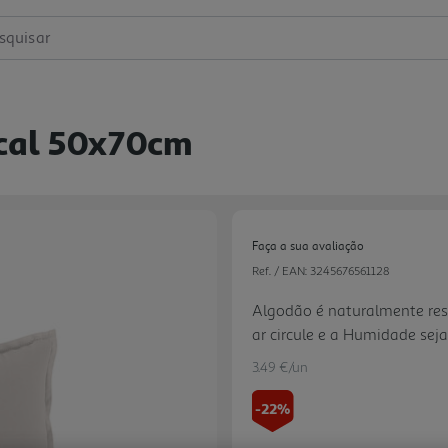
squisar
rcal 50x70cm
Faça a sua avaliação
Ref. / EAN:
3245676561128
Algodão é naturalmente resp
ar circule e a Humidade se
mais fresco no verão e quen
3.49 €/un
adequado para uso durante 
Uso Diário: Mesmo após vári
-22%
mantém sua maciez e suavid