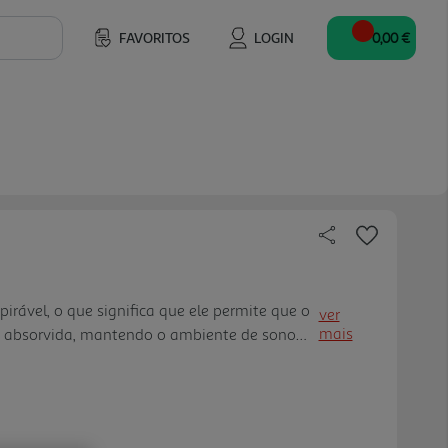
FAVORITOS
LOGIN
0,00 €
irável, o que significa que ele permite que o
ver
mais
ja absorvida, mantendo o ambiente de sono
te no inverno. Isso faz com que o produto seja
todo o ano. Co nforto e Maciez Prolongados.
as lavagens, o algodão de alta qualidade
ade. Com o tempo, o tecido vai se tornando