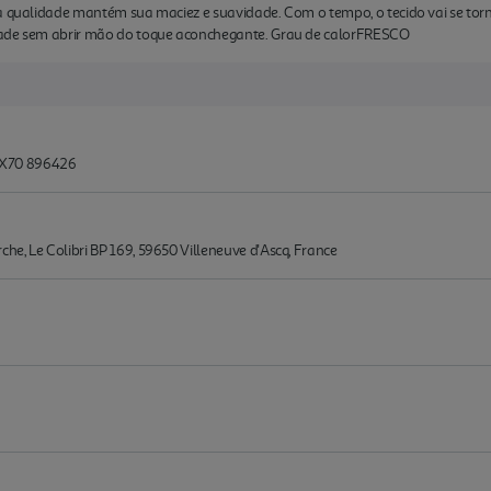
ta qualidade mantém sua maciez e suavidade. Com o tempo, o tecido vai se tor
dade sem abrir mão do toque aconchegante. Grau de calorFRESCO
X70 896426
e, Le Colibri BP 169, 59650 Villeneuve d'Ascq, France