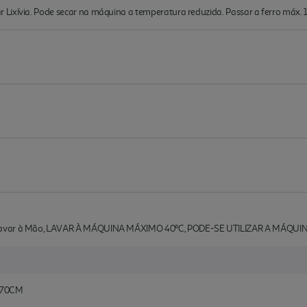
Lixívia. Pode secar na máquina a temperatura reduzida. Passar a ferro máx. 1
 Lavar à Mão, LAVAR À MÁQUINA MÁXIMO 40ºC, PODE-SE UTILIZAR A MÁQUI
X70CM