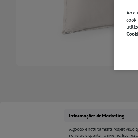
Ao cl
cooki
utili
Cook
Informações de Marketing
Algodão é naturalmente respirável, o q
no verão e quente no inverno. Isso fa