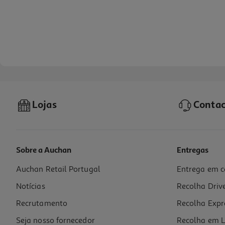
-26%
Lojas
Contac
Lençol De Baixo Com Elástico Actuel Taupe Percal 160x200cm
12.5 €/un
Price reduced from
to
16,99 €
12,50 €
Sobre a Auchan
Entregas
Promoção
Auchan Retail Portugal
Entrega em c
Fronha Actuel Branco Poliester Reciclado 50x70cm
Notícias
Recolha Driv
2.49 €/un
Recrutamento
Recolha Expr
2,49 €
Seja nosso fornecedor
Recolha em L