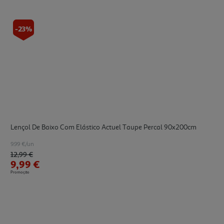
-23%
Lençol De Baixo Com Elástico Actuel Taupe Percal 90x200cm
9.99 €/un
Price reduced from
to
12,99 €
9,99 €
Promoção