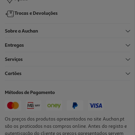
Trocas e Devoluções
Sobre a Auchan
Entregas
-32%
Serviços
Cartões
Capa Edredão Actuel Percale Cinzento 240x220cm
22.5 €/un
Métodos de Pagamento
Price reduced from
to
32,99 €
22,50 €
Promoção
Os preços dos produtos apresentados no site Auchan.pt
são os praticados nas compras online. Antes do registo e
autenticação do cliente os preços apresentados servem