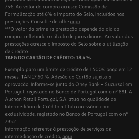
75€. Ao valor da compra acresce Comissão de
Formalização até 6% e Imposto do Selo, incluídos nas
prestações. Consulte detalhe
aqui
.
Saída De Banho Actuel Gengibre 1000g 50x80cm
***O valor da primeira prestação depende do dia da
compra, refletindo o cálculo de juros diários. Ao valor das
4.99 €/un
Price reduced from
to
prestações acresce o Imposto do Selo sobre a utilização
5,99 €
4,99 €
de Crédito.
Promoção
TAEG DO CARTÃO DE CRÉDITO: 18,4 %
Exemplo para um limite de crédito de 1.500€ pago em 12
meses. TAN 17,60 %. Adesão ao Cartão sujeita a
aprovação. Informe-se junto do Oney Bank – Sucursal em
Portugal, registado no Banco de Portugal com o nº 881. A
Auchan Retail Portugal, S.A. atua na qualidade de
Intermediário de Crédito a título acessório com
exclusividade, registado no Banco de Portugal com o nº
7952.
Informação referente à prestação de serviços de
intermediação de crédito,
aqui
.