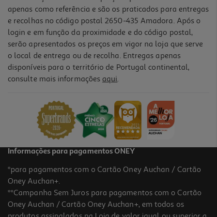
apenas como referência e são os praticados para entregas
e recolhas no código postal 2650-435 Amadora. Após o
login e em função da proximidade e do código postal,
serão apresentados os preços em vigor na loja que serve
o local de entrega ou de recolha. Entregas apenas
disponíveis para o território de Portugal continental,
consulte mais informações
aqui
.
Copo Actuel Vidro Diamond 35.6cl
2.99 €/un
2,99 €
Informações para pagamentos ONEY
*para pagamentos com o Cartão Oney Auchan / Cartão
Oney Auchan+.
**Campanha Sem Juros para pagamentos com o Cartão
Oney Auchan / Cartão Oney Auchan+, em todos os
-17%
produtos assinalados na Loja de valor igual ou superior a