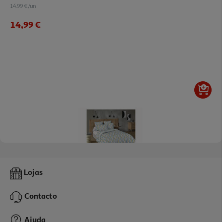
14.99 €/un
14,99 €
Capa De Edredão Actuel Poliéster Reciclado 160x220cm
Lojas
14.99 €/un
Contacto
14,99 €
Ajuda