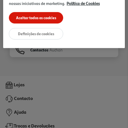
nossas iniciativas de marketing.
Política de Cookies
Ir para
Homepage
Aceitar todos os cookies
Veja os nossos
Folhetos
Definições de cookies
Contactos
Auchan
Lojas
Contacto
Ajuda
Trocas e Devoluções