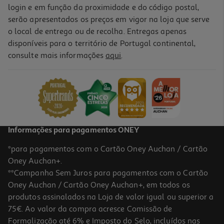
login e em função da proximidade e do código postal,
serão apresentados os preços em vigor na loja que serve
o local de entrega ou de recolha. Entregas apenas
disponíveis para o território de Portugal continental,
consulte mais informações
aqui
.
Informações para pagamentos ONEY
*para pagamentos com o Cartão Oney Auchan / Cartão
Oney Auchan+.
**Campanha Sem Juros para pagamentos com o Cartão
Oney Auchan / Cartão Oney Auchan+, em todos os
produtos assinalados na Loja de valor igual ou superior a
75€. Ao valor da compra acresce Comissão de
Formalização até 6% e Imposto do Selo, incluídos nas