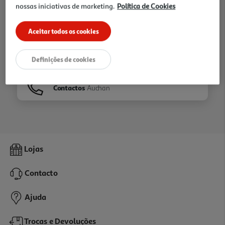
nossas iniciativas de marketing.
Política de Cookies
Ir para
Homepage
Aceitar todos os cookies
Veja os nossos
Folhetos
Definições de cookies
Contactos
Auchan
Lojas
Contacto
Ajuda
Trocas e Devoluções