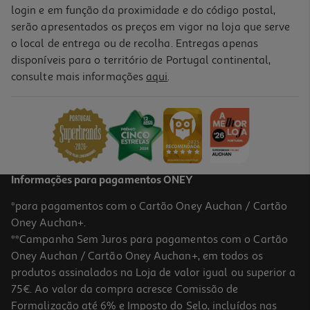
login e em função da proximidade e do código postal,
serão apresentados os preços em vigor na loja que serve
o local de entrega ou de recolha. Entregas apenas
disponíveis para o território de Portugal continental,
consulte mais informações
aqui
.
Informações para pagamentos ONEY
*para pagamentos com o Cartão Oney Auchan / Cartão
Oney Auchan+.
**Campanha Sem Juros para pagamentos com o Cartão
Oney Auchan / Cartão Oney Auchan+, em todos os
produtos assinalados na Loja de valor igual ou superior a
75€. Ao valor da compra acresce Comissão de
Formalização até 6% e Imposto do Selo, incluídos nas