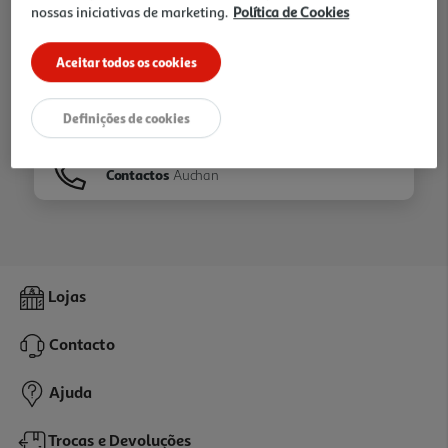
nossas iniciativas de marketing.
Política de Cookies
Ir para
Homepage
Aceitar todos os cookies
Veja os nossos
Folhetos
Definições de cookies
Contactos
Auchan
Lojas
Contacto
Ajuda
Trocas e Devoluções