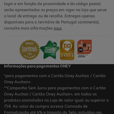
login e em função da proximidade e do código postal,
serão apresentados os preços em vigor na loja que serve
o local de entrega ou de recolha. Entregas apenas
disponíveis para o território de Portugal continental,
consulte mais informações
aqui
.
Informações para pagamentos ONEY
*para pagamentos com o Cartão Oney Auchan / Cartão
Oney Auchan+.
**Campanha Sem Juros para pagamentos com o Cartão
Oney Auchan / Cartão Oney Auchan+, em todos os
produtos assinalados na Loja de valor igual ou superior a
75€. Ao valor da compra acresce Comissão de
Formalização até 6% e Imposto do Selo, incluídos nas