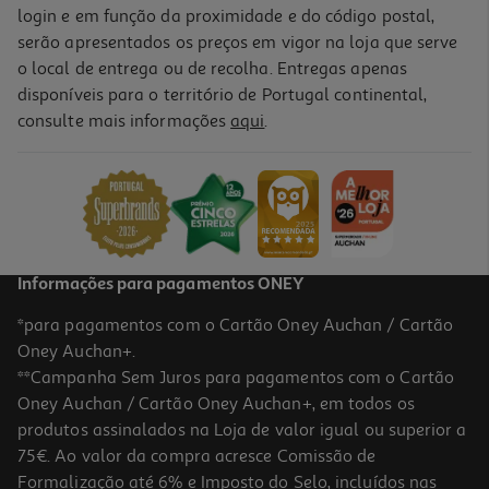
login e em função da proximidade e do código postal,
serão apresentados os preços em vigor na loja que serve
o local de entrega ou de recolha. Entregas apenas
disponíveis para o território de Portugal continental,
consulte mais informações
aqui
.
Informações para pagamentos ONEY
*para pagamentos com o Cartão Oney Auchan / Cartão
Oney Auchan+.
**Campanha Sem Juros para pagamentos com o Cartão
Oney Auchan / Cartão Oney Auchan+, em todos os
produtos assinalados na Loja de valor igual ou superior a
75€. Ao valor da compra acresce Comissão de
Formalização até 6% e Imposto do Selo, incluídos nas