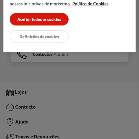
nossas iniciativas de marketing.
Política de Cookies
Ir para
Homepage
Aceitar todos os cookies
Veja os nossos
Folhetos
Definições de cookies
Contactos
Auchan
Lojas
Contacto
Ajuda
Trocas e Devoluções