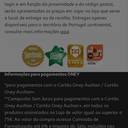
login e em função da proximidade e do código postal,
serão apresentados os preços em vigor na loja que serve
o local de entrega ou de recolha. Entregas apenas
disponíveis para o território de Portugal continental,
consulte mais informações
aqui
.
Informações para pagamentos ONEY
*para pagamentos com o Cartão Oney Auchan / Cartão
Oney Auchan+.
**Campanha Sem Juros para pagamentos com o Cartão
Oney Auchan / Cartão Oney Auchan+, em todos os
produtos assinalados na Loja de valor igual ou superior a
75€. Ao valor da compra acresce Comissão de
Formalização até 6% e Imposto do Selo, incluídos nas