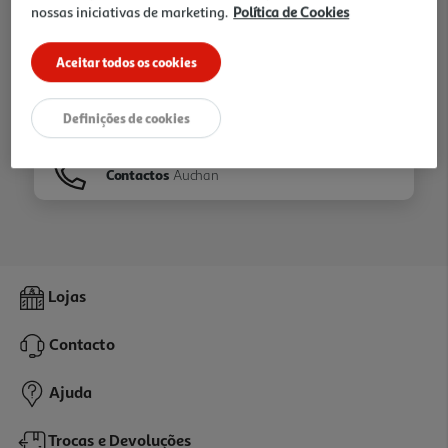
nossas iniciativas de marketing.
Política de Cookies
Ir para
Homepage
Aceitar todos os cookies
Veja os nossos
Folhetos
Definições de cookies
Contactos
Auchan
Lojas
Contacto
Ajuda
Trocas e Devoluções