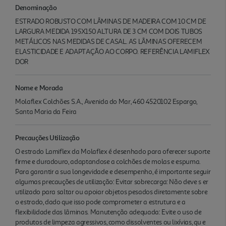
Denominação
ESTRADO ROBUSTO COM LÂMINAS DE MADEIRA COM 10 CM DE
LARGURA MEDIDA 195X150 ALTURA DE 3 CM COM DOIS TUBOS
METÁLICOS NAS MEDIDAS DE CASAL. AS LÂMINAS OFERECEM
ELASTICIDADE E ADAPTAÇÃO AO CORPO. REFERÊNCIA LAMIFLEX
DOR
Nome e Morada
Molaflex Colchões S.A., Avenida do Mar, 460 4520102 Espargo,
Santa Maria da Feira
Precauções Utilização
O estrado Lamiflex da Molaflex é desenhado para oferecer suporte
firme e duradouro, adaptandose a colchões de molas e espuma.
Para garantir a sua longevidade e desempenho, é importante seguir
algumas precauções de utilização: Evitar sobrecarga: Não deve s er
utilizado para saltar ou apoiar objetos pesados diretamente sobre
o estrado, dado que isso pode comprometer a estrutura e a
flexibilidade das lâminas. Manutenção adequada: Evite o uso de
produtos de limpeza agressivos, como dissolventes ou lixívias, qu e