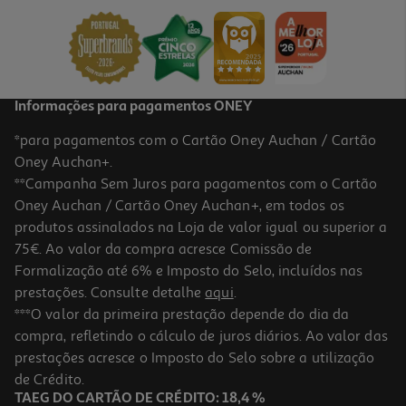
69.99 €/un
69,99 €
Informações para pagamentos ONEY
*para pagamentos com o Cartão Oney Auchan / Cartão
Oney Auchan+.
**Campanha Sem Juros para pagamentos com o Cartão
Oney Auchan / Cartão Oney Auchan+, em todos os
produtos assinalados na Loja de valor igual ou superior a
75€. Ao valor da compra acresce Comissão de
Formalização até 6% e Imposto do Selo, incluídos nas
prestações. Consulte detalhe
aqui
.
Estrado De Laminas Lamiflex Dormilón 200x200cm
***O valor da primeira prestação depende do dia da
compra, refletindo o cálculo de juros diários. Ao valor das
129.99 €/un
prestações acresce o Imposto do Selo sobre a utilização
129,99 €
de Crédito.
TAEG DO CARTÃO DE CRÉDITO: 18,4 %