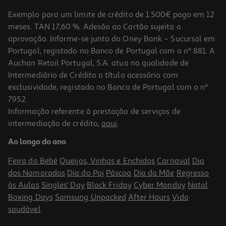
Exemplo para um limite de crédito de 1.500€ pago em 12
meses. TAN 17,60 %. Adesão ao Cartão sujeita a
aprovação. Informe-se junto do Oney Bank – Sucursal em
Portugal, registado no Banco de Portugal com o nº 881. A
Auchan Retail Portugal, S.A. atua na qualidade de
Intermediário de Crédito a título acessório com
exclusividade, registado no Banco de Portugal com o nº
7952.
Informação referente à prestação de serviços de
intermediação de crédito,
aqui
.
Estrado De Laminas Lamiflex Dormilón 183x98cm
Ao longo do ano
69.99 €/un
Feira do Bebé
Queijos, Vinhos e Enchidos
Carnaval
Dia
69,99 €
dos Namorados
Dia do Pai
Páscoa
Dia da Mãe
Regresso
às Aulas
Singles' Day
Black Friday
Cyber Monday
Natal
Boxing Days
Samsung Unpacked
After Hours
Vida
saudável