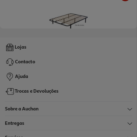
Estrado De Laminas Lamiflex Dormilón 183x88cm
Lojas
69.99 €/un
Contacto
69,99 €
Ajuda
Trocas e Devoluções
Sobre a Auchan
Entregas