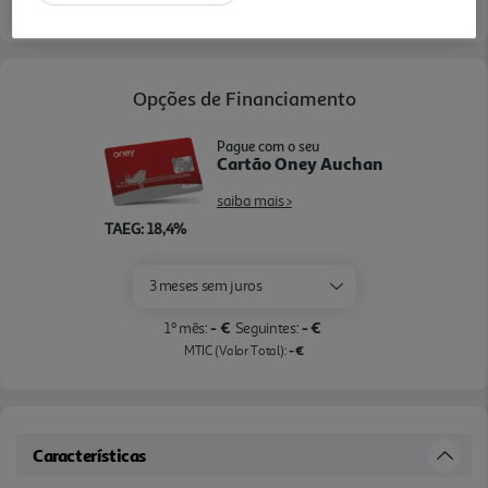
Entrega estimada entre
27/08/2026 e 28/08/2026
Opções de Financiamento
Pague com o seu
Cartão Oney Auchan
saiba mais >
TAEG: 18,4%
3 meses sem juros
- €
- €
1º mês:
Seguintes:
- €
MTIC (Valor Total):
Características