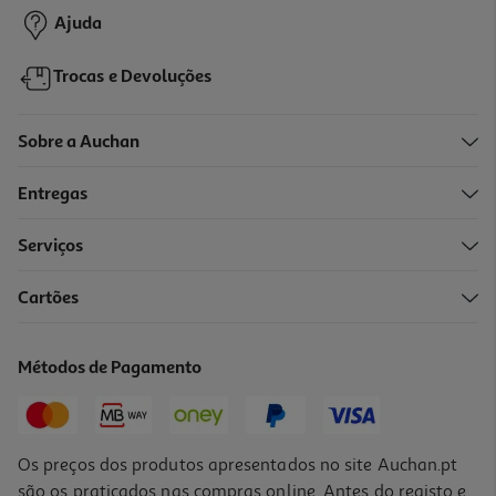
-27%
Ajuda
Trocas e Devoluções
4.0
(2)
Lençol De Baixo Com Elástico Actuel Branco 100% Algodão
160x200cm
Sobre a Auchan
10.99 €/un
Price reduced from
to
14,99 €
Entregas
-29%
10,99 €
Promoção
Serviços
Cartões
Lençol De Baixo Actuel 100% Algodão Azul 160x200cm
11.99 €/un
Métodos de Pagamento
Price reduced from
to
16,99 €
11,99 €
Promoção
Os preços dos produtos apresentados no site Auchan.pt
são os praticados nas compras online. Antes do registo e