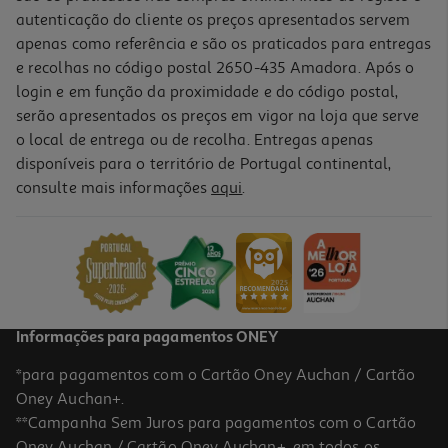
autenticação do cliente os preços apresentados servem
Lençol De Baixo Com Elástico Actuel Azul 100%algodão
160x200cm
apenas como referência e são os praticados para entregas
16.99 €/un
e recolhas no código postal 2650-435 Amadora. Após o
login e em função da proximidade e do código postal,
-12%
16,99 €
serão apresentados os preços em vigor na loja que serve
o local de entrega ou de recolha. Entregas apenas
Indisponível online
disponíveis para o território de Portugal continental,
consulte mais informações
aqui
.
Lençol De Baixo Com Elástico Actuel Taupe Percal 180x200cm
15 €/un
Price reduced from
to
16,99 €
15,00 €
-26%
Promoção
Informações para pagamentos ONEY
*para pagamentos com o Cartão Oney Auchan / Cartão
5.0
(1)
Lençol De Baixo Com Elástico Actuel Cinzento 100% Algodão
Oney Auchan+.
160x200cm
**Campanha Sem Juros para pagamentos com o Cartão
12.5 €/un
Price reduced from
to
16,99 €
Oney Auchan / Cartão Oney Auchan+, em todos os