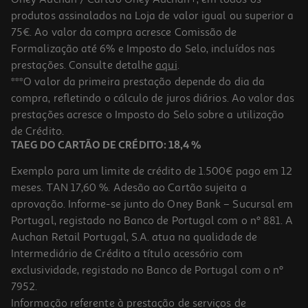
12,50 €
produtos assinalados na Loja de valor igual ou superior a
Promoção
75€. Ao valor da compra acresce Comissão de
Formalização até 6% e Imposto do Selo, incluídos nas
prestações. Consulte detalhe
aqui
.
4.0
(2)
Lençol De Baixo Com Elástico Actuel Azul 52% Poliester / 48%
***O valor da primeira prestação depende do dia da
Algodão 140x200cm
compra, refletindo o cálculo de juros diários. Ao valor das
10.49 €/un
prestações acresce o Imposto do Selo sobre a utilização
10,49 €
de Crédito.
TAEG DO CARTÃO DE CRÉDITO: 18,4 %
Exemplo para um limite de crédito de 1.500€ pago em 12
meses. TAN 17,60 %. Adesão ao Cartão sujeita a
aprovação. Informe-se junto do Oney Bank – Sucursal em
Portugal, registado no Banco de Portugal com o nº 881. A
Auchan Retail Portugal, S.A. atua na qualidade de
Intermediário de Crédito a título acessório com
-35%
exclusividade, registado no Banco de Portugal com o nº
7952.
Informação referente à prestação de serviços de