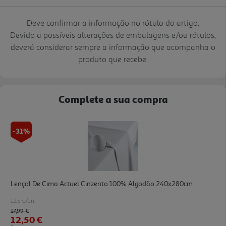
Deve confirmar a informação no rótulo do artigo.
Devido a possíveis alterações de embalagens e/ou rótulos,
deverá considerar sempre a informação que acompanha o
produto que recebe.
Complete a sua compra
-31%
Lençol De Cima Actuel Cinzento 100% Algodão 240x280cm
12.5 €/un
Price reduced from
to
17,99 €
12,50 €