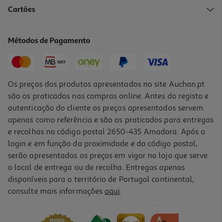
Cartões
Lençol De Baixo Com Elástico Actuel Taupe Percal 180x200cm
15 €/un
Métodos de Pagamento
Price reduced from
to
16,99 €
15,00 €
Promoção
Os preços dos produtos apresentados no site Auchan.pt
são os praticados nas compras online. Antes do registo e
autenticação do cliente os preços apresentados servem
Lençol De Baixo Com Elástico Actuel Cor De Rosa Percal
160x200cm
apenas como referência e são os praticados para entregas
19.99 €/un
e recolhas no código postal 2650-435 Amadora. Após o
login e em função da proximidade e do código postal,
-29%
19,99 €
serão apresentados os preços em vigor na loja que serve
o local de entrega ou de recolha. Entregas apenas
Indisponível online
disponíveis para o território de Portugal continental,
5.0
(1)
consulte mais informações
aqui
.
Lençol De Baixo Com Elástico Actuel Branco 100% Algodão
140x200cm
9.99 €/un
Price reduced from
to
13,99 €