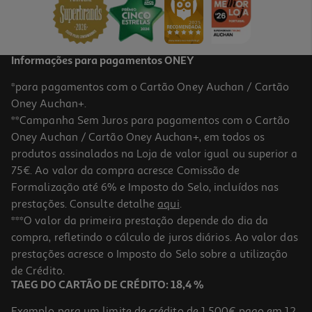
9,99 €
Promoção
Informações para pagamentos ONEY
*para pagamentos com o Cartão Oney Auchan / Cartão
Oney Auchan+.
**Campanha Sem Juros para pagamentos com o Cartão
Oney Auchan / Cartão Oney Auchan+, em todos os
produtos assinalados na Loja de valor igual ou superior a
75€. Ao valor da compra acresce Comissão de
Formalização até 6% e Imposto do Selo, incluídos nas
prestações. Consulte detalhe
aqui
.
1.0
(1)
Lençol De Baixo Com Elástico Actuel Azul 52% Poliester / 48%
***O valor da primeira prestação depende do dia da
Algodão 160x200cm
compra, refletindo o cálculo de juros diários. Ao valor das
11.49 €/un
prestações acresce o Imposto do Selo sobre a utilização
11,49 €
de Crédito.
TAEG DO CARTÃO DE CRÉDITO: 18,4 %
Exemplo para um limite de crédito de 1.500€ pago em 12