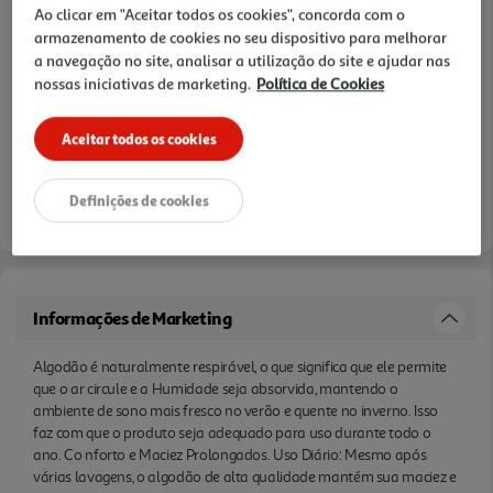
Ao clicar em "Aceitar todos os cookies", concorda com o
Notas de preparação
aconchegante. Grau de calorFRESCO
armazenamento de cookies no seu dispositivo para melhorar
a navegação no site, analisar a utilização do site e ajudar nas
nossas iniciativas de marketing.
Política de Cookies
Aceitar todos os cookies
Disponibilidade na loja:
Auchan Amadora
Definições de cookies
verificar stock em loja >
Informações de Marketing
Algodão é naturalmente respirável, o que significa que ele permite
que o ar circule e a Humidade seja absorvida, mantendo o
ambiente de sono mais fresco no verão e quente no inverno. Isso
faz com que o produto seja adequado para uso durante todo o
ano. Co nforto e Maciez Prolongados. Uso Diário: Mesmo após
várias lavagens, o algodão de alta qualidade mantém sua maciez e