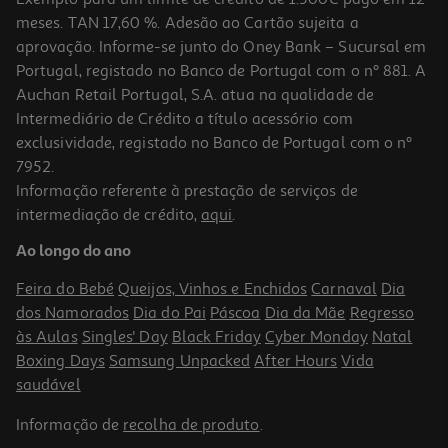
meses. TAN 17,60 %. Adesão ao Cartão sujeita a
aprovação. Informe-se junto do Oney Bank – Sucursal em
Portugal, registado no Banco de Portugal com o nº 881. A
Auchan Retail Portugal, S.A. atua na qualidade de
Intermediário de Crédito a título acessório com
-31%
exclusividade, registado no Banco de Portugal com o nº
7952.
Informação referente à prestação de serviços de
intermediação de crédito,
aqui
.
Lençol De Baixo Com Elástico Actuel Branco 100% Algodão
180x200cm
Ao longo do ano
12.5 €/un
Price reduced from
to
17,99 €
Feira do Bebé
Queijos, Vinhos e Enchidos
Carnaval
Dia
12,50 €
dos Namorados
Dia do Pai
Páscoa
Dia da Mãe
Regresso
Promoção
às Aulas
Singles' Day
Black Friday
Cyber Monday
Natal
Boxing Days
Samsung Unpacked
After Hours
Vida
saudável
Informação de
recolha de produto
.