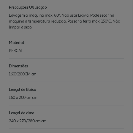
Precauções Utilização
Lavagem à máquina máx. 60°. Não usar Lixívia. Pode secar na
máquina a temperatura reduzida. Passar a ferro máx. 150°C. Não
limpar a seco.
Material
PERCAL
Dimensões
160X200CM cm
Lençol de Baixo
160 x 200 cm cm
Lençol de cima
240 x 270/280 cm cm