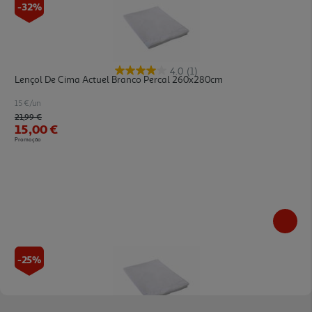
-32%
4.0
(1)
Lençol De Cima Actuel Branco Percal 260x280cm
15 €/un
Price reduced from
to
21,99 €
15,00 €
Promoção
-25%