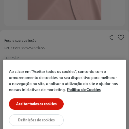
Faça a sua avaliação
Ref. / EAN:
3665257624095
12.5 €/un
-22%
Ao clicar em "Aceitar todos os cookies", concorda com o
armazenamento de cookies no seu dispositivo para melhorar
Price reduced from
to
15,99 €
a navegação no site, analisar a utilização do site e ajudar nas
12,50 €
nossas iniciativas de marketing.
Política de Cookies
Promoção:
de 15/7/2026 a 30/9/2026
Aceitar todos os cookies
Notas de preparação
Definições de cookies