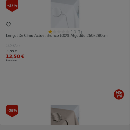
-37%
1.0
(1)
Lençol De Cima Actuel Branco 100% Algodão 260x280cm
12.5 €/un
Price reduced from
to
19,99 €
12,50 €
Promoção
-25%