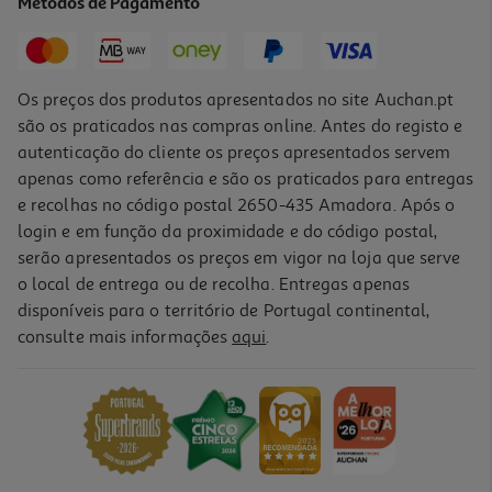
Métodos de Pagamento
Price reduced from
to
19,99 €
12,50 €
Promoção
Os preços dos produtos apresentados no site Auchan.pt
são os praticados nas compras online. Antes do registo e
autenticação do cliente os preços apresentados servem
apenas como referência e são os praticados para entregas
e recolhas no código postal 2650-435 Amadora. Após o
login e em função da proximidade e do código postal,
-32%
serão apresentados os preços em vigor na loja que serve
o local de entrega ou de recolha. Entregas apenas
disponíveis para o território de Portugal continental,
consulte mais informações
aqui
.
Lençol Individual Actuel Percal Cinzento 100% Algodão
260x280cm
15 €/un
Price reduced from
to
21,99 €
15,00 €
Promoção