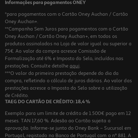
Informações para pagamentos ONEY
*para pagamentos com o Cartão Oney Auchan / Cartão
Oney Auchan+.
**Campanha Sem Juros para pagamentos com o Cartão
Oney Auchan / Cartão Oney Auchan+, em todos os
produtos assinalados na Loja de valor igual ou superior a
75€. Ao valor da compra acresce Comissão de
Formalização até 6% e Imposto do Selo, incluídos nas
prestações. Consulte detalhe
aqui
.
Lençol Individual Branco Actuel Poliester Reciclado 240x280cm
***O valor da primeira prestação depende do dia da
compra, refletindo o cálculo de juros diários. Ao valor das
8.99 €/un
prestações acresce o Imposto do Selo sobre a utilização
8,99 €
de Crédito.
TAEG DO CARTÃO DE CRÉDITO: 18,4 %
Exemplo para um limite de crédito de 1.500€ pago em 12
meses. TAN 17,60 %. Adesão ao Cartão sujeita a
aprovação. Informe-se junto do Oney Bank – Sucursal em
Portugal, registado no Banco de Portugal com o nº 881. A