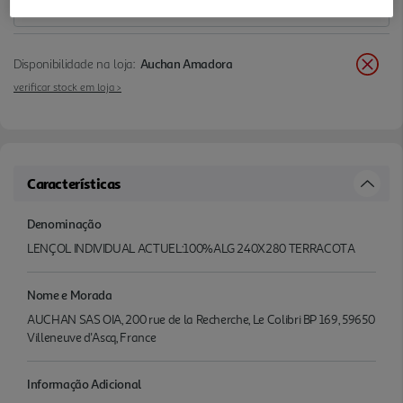
Disponibilidade na loja:
Auchan Amadora
verificar stock em loja >
Características
Denominação
LENÇOL INDIVIDUAL ACTUEL:100%ALG 240X280 TERRACOTA
Nome e Morada
AUCHAN SAS OIA, 200 rue de la Recherche, Le Colibri BP 169, 59650
Villeneuve d'Ascq, France
Informação Adicional