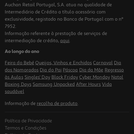
Auchan Retail Portugal, S.A. atua na qualidade de
Intermediário de Crédito a título acessório com
-31%
exclusividade, registado no Banco de Portugal com o nº
7952.
Informação referente à prestação de serviços de
5.0
(1)
intermediação de crédito,
aqui
.
Lençol De Cima Actuel Bege 100% Algodão 240x280cm
Ao longo do ano
12.5 €/un
Price reduced from
to
17,99 €
Feira do Bebé
Queijos, Vinhos e Enchidos
Carnaval
Dia
12,50 €
dos Namorados
Dia do Pai
Páscoa
Dia da Mãe
Regresso
Promoção
às Aulas
Singles' Day
Black Friday
Cyber Monday
Natal
Boxing Days
Samsung Unpacked
After Hours
Vida
saudável
Informação de
recolha de produto
.
Política de Privacidade
-25%
Termos e Condições