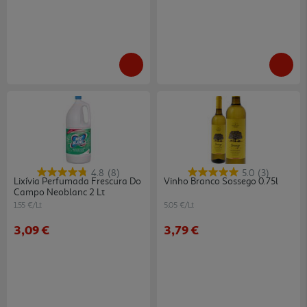
4.8
(8)
5.0
(3)
Lixívia Perfumada Frescura Do
Vinho Branco Sossego 0.75l
Campo Neoblanc 2 Lt
1.55 €/Lt
5.05 €/Lt
3,09 €
3,79 €