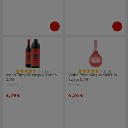
4.7
(6)
4.8
(6)
Vinho Tinto Sossego Alentejo
Vinho Rosé Mateus Medium
0.75l
Sweet 0.75l
5.05 €/Lt
5.65 €/Lt
3,79 €
4,24 €