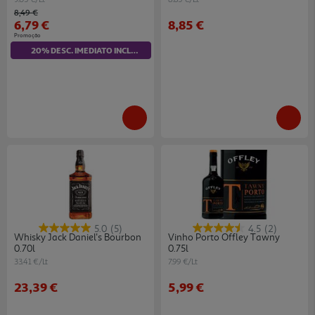
Price reduced from
to
8,49 €
6,79 €
8,85 €
Promoção
20% DESC. IMEDIATO INCLUÍDO
5.0
(5)
4.5
(2)
Whisky Jack Daniel's Bourbon
Vinho Porto Offley Tawny
0.70l
0.75l
33.41 €/Lt
7.99 €/Lt
23,39 €
5,99 €