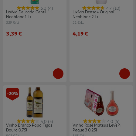
5.0
(4)
4.7
(10)
Lixívia Delicada Gentil
Lixívia Densa+ Original
Neoblanc 1 Lt
Neoblanc 2 Lt
3.39 €/Lt
2.1 €/Lt
3,39 €
4,19 €
-20%
4.0
(5)
4.0
(5)
Vinho Branco Papa Figos
Vinho Rosé Mateus Leve 4
Douro 0.75l
Pague 3 0.25l
9.05 €/Lt
8.85 €/Lt