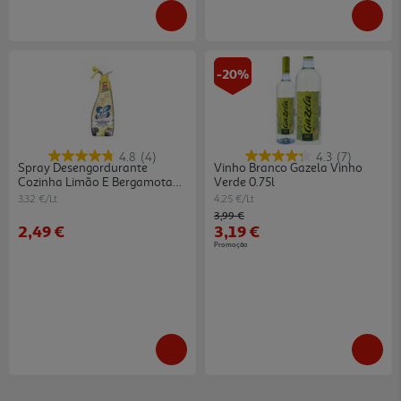
-20%
4.8
(4)
4.3
(7)
Spray Desengordurante
Vinho Branco Gazela Vinho
Cozinha Limão E Bergamota
Verde 0.75l
Neoblanc 750 Ml
3.32 €/Lt
4.25 €/Lt
Price reduced from
to
3,99 €
2,49 €
3,19 €
Promoção