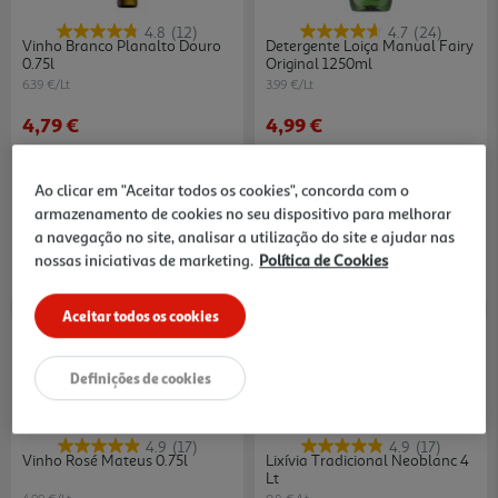
4.8
(12)
4.7
(24)
Vinho Branco Planalto Douro
Detergente Loiça Manual Fairy
0.75l
Original 1250ml
6.39 €/Lt
3.99 €/Lt
4,79 €
4,99 €
Ao clicar em "Aceitar todos os cookies", concorda com o
armazenamento de cookies no seu dispositivo para melhorar
a navegação no site, analisar a utilização do site e ajudar nas
nossas iniciativas de marketing.
Política de Cookies
Aceitar todos os cookies
-25%
Definições de cookies
4.9
(17)
4.9
(17)
Vinho Rosé Mateus 0.75l
Lixívia Tradicional Neoblanc 4
Lt