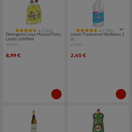
4.7
(22)
4.7
(31)
Detergente Loiça Manual Fairy
Lixivia Tradicional Neoblanc 2
Limão 2x900ml
Lt
4.99 €/Lt
1.23 €/Lt
8,99 €
2,45 €