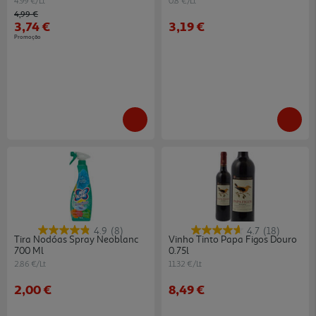
4.99 €/Lt
0.8 €/Lt
Price reduced from
to
4,99 €
3,74 €
3,19 €
Promoção
4.9
(8)
4.7
(18)
Tira Nodóas Spray Neoblanc
Vinho Tinto Papa Figos Douro
700 Ml
0.75l
2.86 €/Lt
11.32 €/Lt
2,00 €
8,49 €