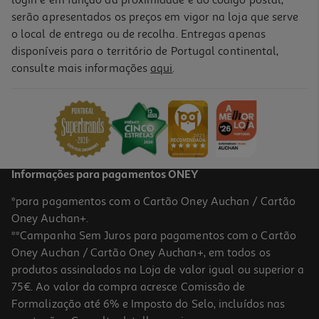
login e em função da proximidade e do código postal,
serão apresentados os preços em vigor na loja que serve
o local de entrega ou de recolha. Entregas apenas
disponíveis para o território de Portugal continental,
consulte mais informações
aqui
.
Informações para pagamentos ONEY
*para pagamentos com o Cartão Oney Auchan / Cartão
Oney Auchan+.
**Campanha Sem Juros para pagamentos com o Cartão
Oney Auchan / Cartão Oney Auchan+, em todos os
produtos assinalados na Loja de valor igual ou superior a
75€. Ao valor da compra acresce Comissão de
Formalização até 6% e Imposto do Selo, incluídos nas