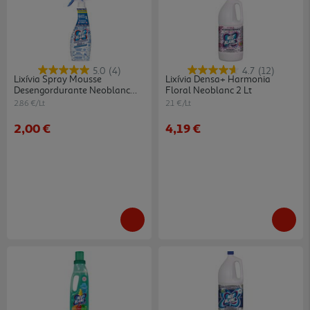
5.0
(4)
4.7
(12)
Lixívia Spray Mousse
Lixívia Densa+ Harmonia
Desengordurante Neoblanc
Floral Neoblanc 2 Lt
700 Ml
2.86 €/Lt
2.1 €/Lt
2,00 €
4,19 €