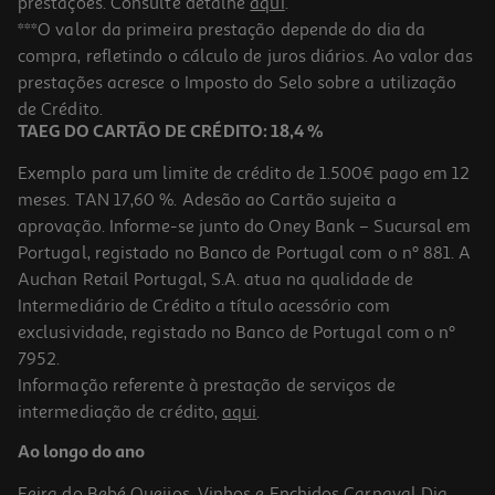
prestações. Consulte detalhe
aqui
.
***O valor da primeira prestação depende do dia da
compra, refletindo o cálculo de juros diários. Ao valor das
prestações acresce o Imposto do Selo sobre a utilização
de Crédito.
TAEG DO CARTÃO DE CRÉDITO: 18,4 %
Exemplo para um limite de crédito de 1.500€ pago em 12
meses. TAN 17,60 %. Adesão ao Cartão sujeita a
aprovação. Informe-se junto do Oney Bank – Sucursal em
Portugal, registado no Banco de Portugal com o nº 881. A
Auchan Retail Portugal, S.A. atua na qualidade de
Intermediário de Crédito a título acessório com
exclusividade, registado no Banco de Portugal com o nº
7952.
Informação referente à prestação de serviços de
intermediação de crédito,
aqui
.
Ao longo do ano
Feira do Bebé
Queijos, Vinhos e Enchidos
Carnaval
Dia