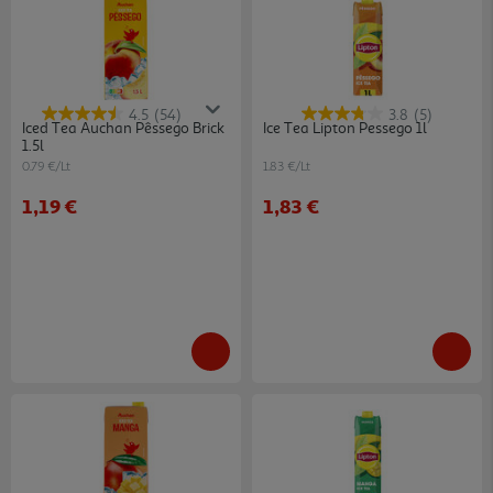
4.5
(54)
3.8
(5)
Iced Tea Auchan Pêssego Brick
Ice Tea Lipton Pessego 1l
1.5l
0.79 €/Lt
1.83 €/Lt
1,19 €
1,83 €