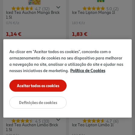
4.7
(32)
5.0
(2)
Iced Tea Auchan Manga Brick
Ice Tea Lipton Manga 1l
1.5l
0.76 €/Lt
1.83 €/Lt
1,14 €
1,83 €
Ao clicar em "Aceitar todos os cookies", concorda com o
armazenamento de cookies no seu dispositivo para melhorar
a navegação no site, analisar a utilização do site e ajudar nas
nossas iniciativas de marketing.
Política de Cookies
Aceitar todos os cookies
Definições de cookies
4.5
(33)
4.7
(6)
Iced Tea Auchan Limão Brick
Ice Tea Lipton Limão 1l
1.5l