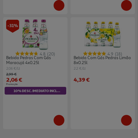
-31%
4.8
(20)
4.9
(18)
Bebida Pedras Com Gás
Bebida Com Gás Pedras Limão
Maracujá 4x0.25l
8x0.25l
2.06 €/Lt
2.2 €/Lt
Price reduced from
to
2,99 €
2,06 €
4,39 €
Promoção
10% DESC. IMEDIATO INCLUÍDO