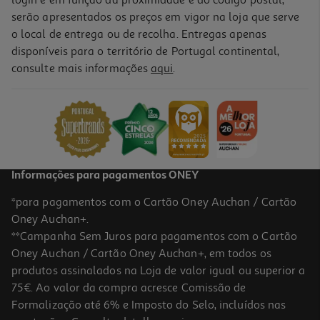
login e em função da proximidade e do código postal,
serão apresentados os preços em vigor na loja que serve
o local de entrega ou de recolha. Entregas apenas
disponíveis para o território de Portugal continental,
consulte mais informações
aqui
.
Informações para pagamentos ONEY
*para pagamentos com o Cartão Oney Auchan / Cartão
Oney Auchan+.
**Campanha Sem Juros para pagamentos com o Cartão
Oney Auchan / Cartão Oney Auchan+, em todos os
produtos assinalados na Loja de valor igual ou superior a
75€. Ao valor da compra acresce Comissão de
Formalização até 6% e Imposto do Selo, incluídos nas