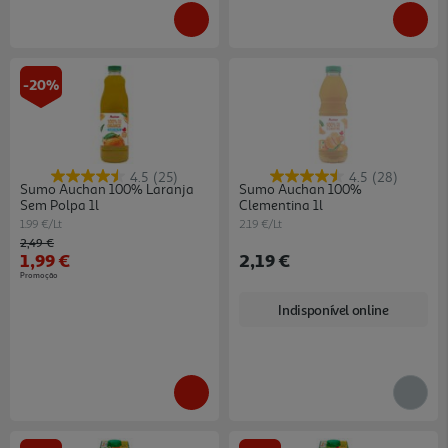
-20%
4.5
(25)
4.5
(28)
Sumo Auchan 100% Laranja
Sumo Auchan 100%
Sem Polpa 1l
Clementina 1l
1.99 €/Lt
2.19 €/Lt
Price reduced from
to
2,49 €
1,99 €
2,19 €
Promoção
Indisponível online