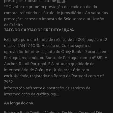
prestações. Consulte detalhe
aqui
.
***O valor da primeira prestação depende do dia da
compra, refletindo o cálculo de juros diários. Ao valor das
prestações acresce o Imposto do Selo sobre a utilização
de Crédito.
TAEG DO CARTÃO DE CRÉDITO: 18,4 %
Exemplo para um limite de crédito de 1.500€ pago em 12
meses. TAN 17,60 %. Adesão ao Cartão sujeita a
aprovação. Informe-se junto do Oney Bank – Sucursal em
Portugal, registado no Banco de Portugal com o nº 881. A
Auchan Retail Portugal, S.A. atua na qualidade de
Intermediário de Crédito a título acessório com
exclusividade, registado no Banco de Portugal com o nº
7952.
Informação referente à prestação de serviços de
intermediação de crédito,
aqui
.
Ao longo do ano
Feira do Bebé
Queijos, Vinhos e Enchidos
Carnaval
Dia