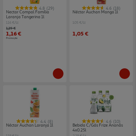
4.8
(29)
4.6
(18)
Nectar Compal Família
Néctar Auchan Manga 1l
Laranja Tangerina 1l
1.16 €/Lt
1.05 €/Lt
Price reduced from
to
1,29 €
1,16 €
1,05 €
Promoção
4.4
(8)
4.6
(10)
Néctar Auchan Laranja 1l
Bebida C/gás Frize Ananás
4x0.25l
1.19 €/Lt
2.29 €/Lt