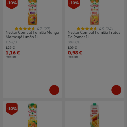
-10%
-10%
4.7
(27)
4.5
(24)
Nectar Compal Família Manga
Nectar Compal Família Frutos
Maracujá Limão 1l
Do Pomar 1l
1.16 €/Lt
0.98 €/Lt
Price reduced from
to
Price reduced from
to
1,29 €
1,09 €
1,16 €
0,98 €
Promoção
Promoção
-10%