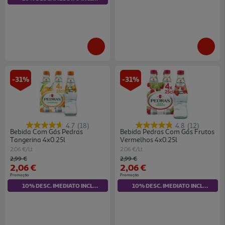
-31%
-31%
4.7
(18)
4.8
(12)
Bebida Com Gás Pedras
Bebida Pedras Com Gás Frutos
Tangerina 4x0.25l
Vermelhos 4x0.25l
2.06 €/Lt
2.06 €/Lt
Price reduced from
to
Price reduced from
to
2,99 €
2,99 €
2,06 €
2,06 €
Promoção
Promoção
10% DESC. IMEDIATO INCLUÍDO
10% DESC. IMEDIATO INCLUÍDO