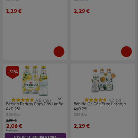
1,19 €
2,29 €
-31%
4.8
(48)
4.7
(9)
Bebida Pedras Com Gás Limão
Bebida C/ Gás Frize Laranja
4x0.25l
4x0.25l
2.06 €/Lt
2.29 €/Lt
Price reduced from
to
2,99 €
2,06 €
2,29 €
Promoção
10% DESC. IMEDIATO INCLUÍDO