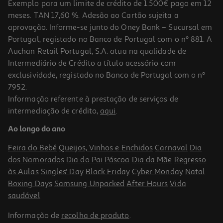
Exemplo para um limite de crédito de 1.500€ pago em 12
meses. TAN 17,60 %. Adesão ao Cartão sujeita a
aprovação. Informe-se junto do Oney Bank – Sucursal em
Portugal, registado no Banco de Portugal com o nº 881. A
Auchan Retail Portugal, S.A. atua na qualidade de
Intermediário de Crédito a título acessório com
exclusividade, registado no Banco de Portugal com o nº
7952.
Informação referente à prestação de serviços de
intermediação de crédito,
aqui
.
Ao longo do ano
Feira do Bebé
Queijos, Vinhos e Enchidos
Carnaval
Dia
dos Namorados
Dia do Pai
Páscoa
Dia da Mãe
Regresso
às Aulas
Singles' Day
Black Friday
Cyber Monday
Natal
Boxing Days
Samsung Unpacked
After Hours
Vida
saudável
Informação de
recolha de produto
.