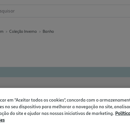
squisar
em
Coleção Inverno
Banho
icar em "Aceitar todos os cookies", concorda com o armazenamen
-38%
es no seu dispositivo para melhorar a navegação no site, analisa
zação do site e ajudar nas nossas iniciativas de marketing.
Polític
ies