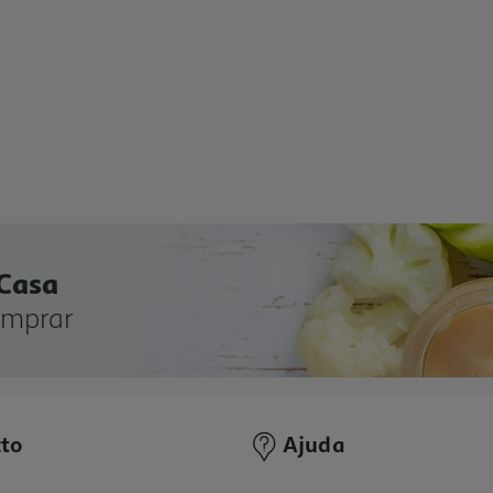
 Casa
omprar
to
Ajuda