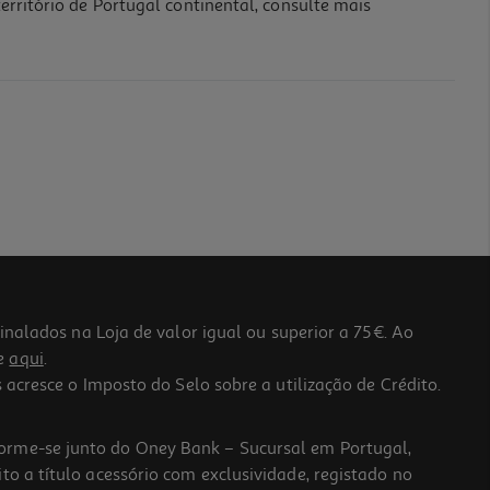
erritório de Portugal continental, consulte mais
lados na Loja de valor igual ou superior a 75€. Ao
he
aqui
.
 acresce o Imposto do Selo sobre a utilização de Crédito.
forme-se junto do Oney Bank – Sucursal em Portugal,
to a título acessório com exclusividade, registado no