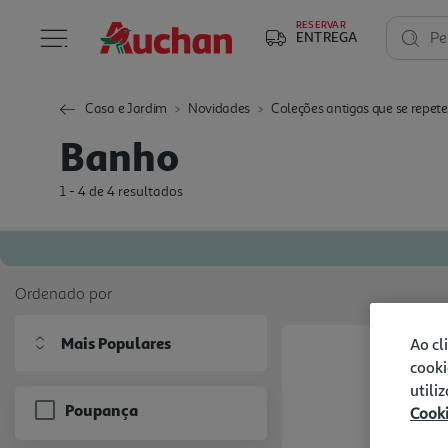
RESERVAR
ENTREGA
Pe
Casa e Jardim
Novidades
Coleções antigas que se repet
Banho
1 - 4 de 4 resultados
Ordenado por
Mais Populares
Ao cl
cooki
utili
Poupança
Cook