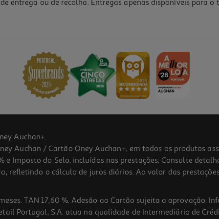
de entrega ou de recolha. Entregas apenas disponíveis para o t
ney Auchan+.
 Auchan / Cartão Oney Auchan+, em todos os produtos assina
 e Imposto do Selo, incluídos nas prestações. Consulte detal
 refletindo o cálculo de juros diários. Ao valor das prestações
meses. TAN 17,60 %. Adesão ao Cartão sujeita a aprovação. In
ail Portugal, S.A. atua na qualidade de Intermediário de Crédi