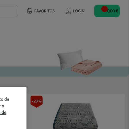
FAVORITOS
LOGIN
0,00 €
to de
-23%
r a
a de