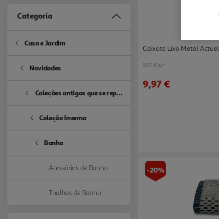
Categoria
Casa e Jardim
Refine by Categoria: Casa e Jardim
Caixote Lixo Metal Actu
9.97 €/un
Novidades
Refine by Categoria: Novidades
9,97 €
Coleções antigas que se repetem
Refine by Categoria: Coleções antigas que se repetem
Coleção Inverno
Refine by Categoria: Coleção Inverno
Banho
selected Currently Refined by Categoria: Banho
Acessórios de Banho
-20%
Refine by Categoria: Acessórios de Banho
Toalhas de Banho
Refine by Categoria: Toalhas de Banho