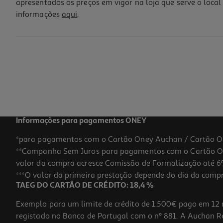
apresentados os preços em vigor na loja que serve o local 
informações
aqui
.
Informações para pagamentos ONEY
*para pagamentos com o Cartão Oney Auchan / Cartão O
**Campanha Sem Juros para pagamentos com o Cartão Oney
valor da compra acresce Comissão de Formalização até 6%
***O valor da primeira prestação depende do dia da compra,
TAEG DO CARTÃO DE CRÉDITO: 18,4 %
Exemplo para um limite de crédito de 1.500€ pago em 12 
registado no Banco de Portugal com o nº 881. A Auchan Ret