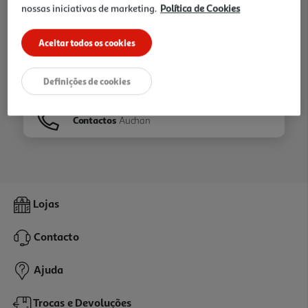
nossas iniciativas de marketing.
Política de Cookies
Ir para
Homepage
Aceitar todos os cookies
Veja os nossos
Folhetos
Definições de cookies
Contactos
Auchan
Lojas
Contacto
Ajuda
Trocas e Devoluções