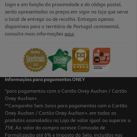
login e em função da proximidade e do código postal,
serão apresentados os preços em vigor na loja que serve
o local de entrega ou de recolha. Entregas apenas
disponíveis para o território de Portugal continental,
consulte mais informações
aqui
.
Informações para pagamentos ONEY
*para pagamentos com o Cartão Oney Auchan / Cartão
Oney Auchan+.
**Campanha Sem Juros para pagamentos com o Cartão
Oney Auchan / Cartão Oney Auchan+, em todos os
produtos assinalados na Loja de valor igual ou superior a
75€. Ao valor da compra acresce Comissão de
Formalização até 6% e Imposto do Selo, incluídos nas