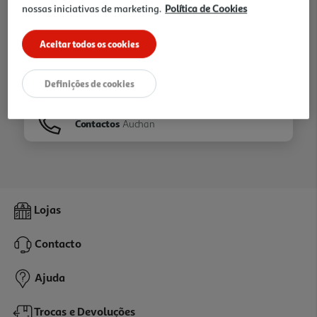
nossas iniciativas de marketing.
Política de Cookies
Ir para
Homepage
Aceitar todos os cookies
Veja os nossos
Folhetos
Definições de cookies
Contactos
Auchan
Lojas
Contacto
Ajuda
Trocas e Devoluções