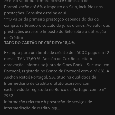
75€. Ao valor da compra acresce Comissão de
Formalização até 6% e Imposto do Selo, incluídos nas
prestações. Consulte detalhe
aqui
.
3.3
(437)
Cabeça De Corte Philips Bodygroom Tt2000/43 Para Séries 3000
***O valor da primeira prestação depende do dia da
5000 E 7000
compra, refletindo o cálculo de juros diários. Ao valor das
16.99 €/un
prestações acresce o Imposto do Selo sobre a utilização
16,99 €
de Crédito.
TAEG DO CARTÃO DE CRÉDITO: 18,4 %
Exemplo para um limite de crédito de 1.500€ pago em 12
meses. TAN 17,60 %. Adesão ao Cartão sujeita a
aprovação. Informe-se junto do Oney Bank – Sucursal em
Portugal, registado no Banco de Portugal com o nº 881. A
Auchan Retail Portugal, S.A. atua na qualidade de
Intermediário de Crédito a título acessório com
exclusividade, registado no Banco de Portugal com o nº
7952.
Informação referente à prestação de serviços de
4.4
(6715)
intermediação de crédito,
aqui
.
Recargas Philips Oneblade 360 Qp420/50 2 Lâminas