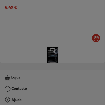
6,49 €
Recarga Braun 52s Para Máquina De Barbear Series 5 Cabeça
Lojas
Lâmina De Substituição
45 €/un
Contacto
45,00 €
Ajuda