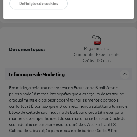
Definições de cookies
Regulamento
Documentação:
Campanha Experimente
Grátis 100 dias
Informações de Marketing
Em média, a máquina de barbear da Braun corta 6 milhões de
pelos a cada 18 meses. Isto significa que a cabeça irá desgastar-se
gradualmente e o barbear poderá tornar-se menos aparado e
confortável. É por isso que a Braun recomenda substituir a lâmina e
bl oco de corte da sua máquina de barbear a cada 18 meses para
manter o desempenho ideal da sua máquina de barbear. Cuide da
sua máquina de barbear e esta cuidará de si.A caixa inclui:1 X
Cabeça de substituição para máquina de barbear Series 9 Pro