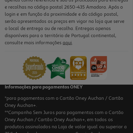
apenas como referência e são os praticados para entregas
e recolhas no código postal 2650-435 Amadora. Após o
login e em função da proximidade e do código postal,
serão apresentados os preços em vigor na loja que serve
o local de entrega ou de recolha. Entregas apenas
disponíveis para o território de Portugal continental,
4.4
(6715)
consulte mais informações
aqui
.
Pack 3 Lâminas Barbear Philips One Blade 360 Qp430/50
37.99 €/un
37,99 €
Informações para pagamentos ONEY
*para pagamentos com o Cartão Oney Auchan / Cartão
Oney Auchan+.
**Campanha Sem Juros para pagamentos com o Cartão
Oney Auchan / Cartão Oney Auchan+, em todos os
produtos assinalados na Loja de valor igual ou superior a