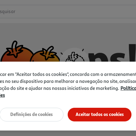
squisar
icar em "Aceitar todos os cookies", concorda com o armazenamen
es no seu dispositivo para melhorar a navegação no site, analisa
zação do site e ajudar nas nossas iniciativas de marketing.
Polític
ies
Não temos o que procura.
Vamos tentar de novo?
Definições de cookies
Aceitar todos os cookies