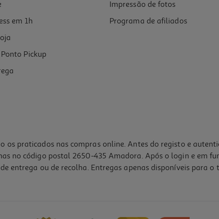
e
Impressão de fotos
ess em 1h
Programa de afiliados
oja
Ponto Pickup
rega
o os praticados nas compras online. Antes do registo e autent
lhas no código postal 2650-435 Amadora. Após o login e em fu
de entrega ou de recolha. Entregas apenas disponíveis para o t