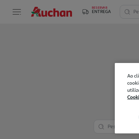
RESERVAR
ENTREGA
Pe
Ao cl
cooki
utili
Cook