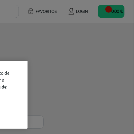
FAVORITOS
LOGIN
0,00 €
to de
r a
a de