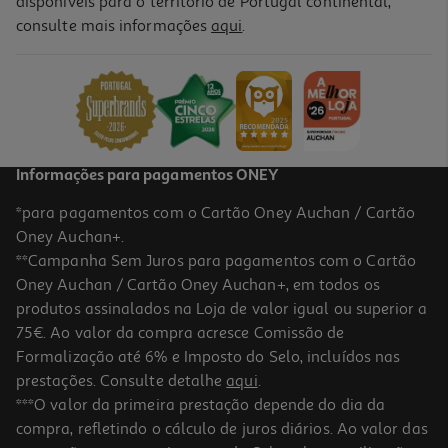
disponíveis para o território de Portugal continental,
consulte mais informações
aqui
.
Balança De Casa De Banho Rowenta Br2600v0 Body Up 2.0
24.99 €/un
24,99 €
Informações para pagamentos ONEY
*para pagamentos com o Cartão Oney Auchan / Cartão
Oney Auchan+.
**Campanha Sem Juros para pagamentos com o Cartão
Oney Auchan / Cartão Oney Auchan+, em todos os
produtos assinalados na Loja de valor igual ou superior a
75€. Ao valor da compra acresce Comissão de
Formalização até 6% e Imposto do Selo, incluídos nas
prestações. Consulte detalhe
aqui
.
1.0
(1)
Balança Wc Electrónica Beurer Bf180
***O valor da primeira prestação depende do dia da
compra, refletindo o cálculo de juros diários. Ao valor das
27.99 €/un