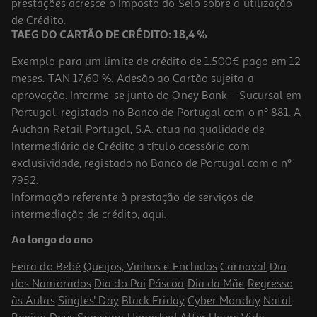
prestações acresce o Imposto do Selo sobre a utilização
27,99 €
de Crédito.
TAEG DO CARTÃO DE CRÉDITO: 18,4 %
Exemplo para um limite de crédito de 1.500€ pago em 12
meses. TAN 17,60 %. Adesão ao Cartão sujeita a
aprovação. Informe-se junto do Oney Bank – Sucursal em
Portugal, registado no Banco de Portugal com o nº 881. A
Auchan Retail Portugal, S.A. atua na qualidade de
Intermediário de Crédito a título acessório com
exclusividade, registado no Banco de Portugal com o nº
7952.
Informação referente à prestação de serviços de
3.0
(5)
intermediação de crédito,
aqui
.
Cesto De Talheres Qilive Universal Para Máquina Loiça
Ao longo do ano
14.99 €/un
Feira do Bebé
Queijos, Vinhos e Enchidos
Carnaval
Dia
14,99 €
dos Namorados
Dia do Pai
Páscoa
Dia da Mãe
Regresso
às Aulas
Singles' Day
Black Friday
Cyber Monday
Natal