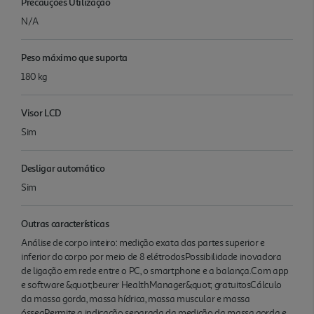
Precauções Utilização
N/A
Peso máximo que suporta
180 kg
Visor LCD
Sim
Desligar automático
Sim
Outras características
Análise de corpo inteiro: medição exata das partes superior e
inferior do corpo por meio de 8 elétrodosPossibilidade inovadora
de ligação em rede entre o PC, o smartphone e a balança.Com app
e software &quot;beurer HealthManager&quot; gratuitosCálculo
da massa gorda, massa hídrica, massa muscular e massa
ósseaPermite a indicação separada da medição da massa gorda e