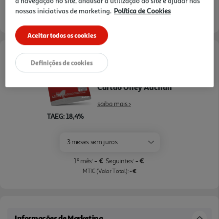
a navegação no site, analisar a utilização do site e ajudar nas
verificar stock em loja >
nossas iniciativas de marketing.
Política de Cookies
Aceitar todos os cookies
Opções de Financiamento
Definições de cookies
Pague com o seu
Cartão Oney Auchan
saiba mais >
TAEG: 18,4%
3 meses sem juros
- €
- €
1º mês:
Seguintes:
- €
MTIC (Valor Total):
Informações de Marketing