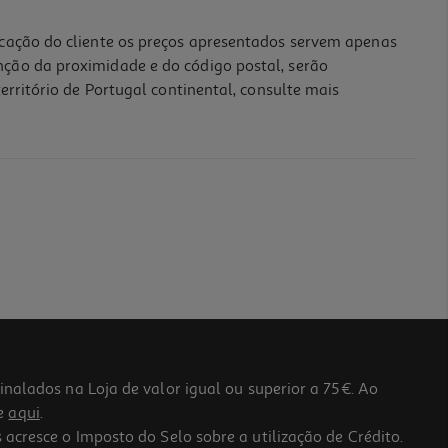
icação do cliente os preços apresentados servem apenas
nção da proximidade e do código postal, serão
erritório de Portugal continental, consulte mais
lados na Loja de valor igual ou superior a 75€. Ao
he
aqui
.
 acresce o Imposto do Selo sobre a utilização de Crédito.