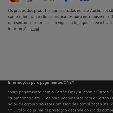
Os preços dos produtos apresentados no site Auchan.pt sã
como referência e são os praticados para entregas e reco
apresentados os preços em vigor na loja que serve o local 
informações
aqui
.
Informações para pagamentos ONEY
*para pagamentos com o Cartão Oney Auchan / Cartão O
**Campanha Sem Juros para pagamentos com o Cartão Oney
valor da compra acresce Comissão de Formalização até 6%
***O valor da primeira prestação depende do dia da compra,