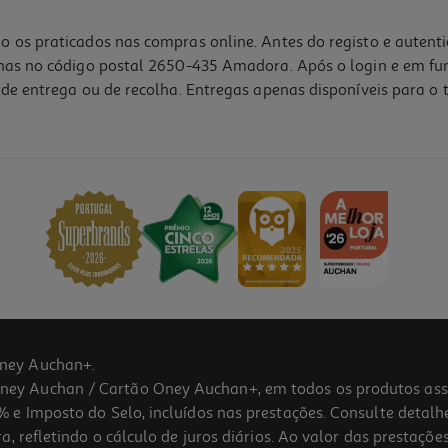
o os praticados nas compras online. Antes do registo e autent
lhas no código postal 2650-435 Amadora. Após o login e em fu
de entrega ou de recolha. Entregas apenas disponíveis para o t
ney Auchan+.
 Auchan / Cartão Oney Auchan+, em todos os produtos assina
 e Imposto do Selo, incluídos nas prestações. Consulte detal
 refletindo o cálculo de juros diários. Ao valor das prestações