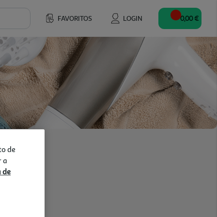
FAVORITOS
LOGIN
0,00 €
to de
r a
a de