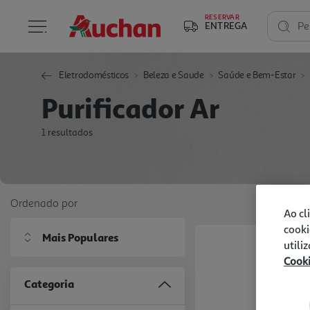
RESERVAR
ENTREGA
Pe
Eletrodomésticos
Beleza e Saude
Saúde e Bem-Estar
Purificador Ar
1 resultados
Ordenado por
Ao cl
cooki
Mais Populares
utili
Cook
Categoria