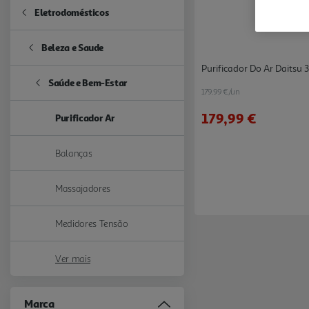
Eletrodomésticos
Refine by Categoria: Eletrodomésticos
Beleza e Saude
Refine by Categoria: Beleza e Saude
Purificador Do Ar Daitsu
Saúde e Bem-Estar
Refine by Categoria: Saúde e Bem-Estar
179.99 €/un
179,99 €
Purificador Ar
selected Currently Refined by Categoria: Purificador Ar
Balanças
Refine by Categoria: Balanças
Massajadores
Refine by Categoria: Massajadores
Medidores Tensão
Refine by Categoria: Medidores Tensão
Ver mais
Marca