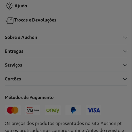
Ajuda
Trocas e Devoluções
Sobre a Auchan
Entregas
Serviços
4.5
(28)
Cartões
Secador De Cabelo Qilive Q.7760 2200w Com Difusor E Tecnologia
Iónica
19.99 €/un
Métodos de Pagamento
19,99 €
Os preços dos produtos apresentados no site Auchan.pt
são os praticados nas compras online. Antes do registo e