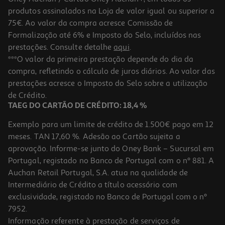
produtos assinalados na Loja de valor igual ou superior a
75€. Ao valor da compra acresce Comissão de
Formalização até 6% e Imposto do Selo, incluídos nas
prestações. Consulte detalhe
aqui
.
4.6
(5)
Secador De Cabelo Babyliss D563de Preto 2100w
***O valor da primeira prestação depende do dia da
compra, refletindo o cálculo de juros diários. Ao valor das
34.99 €/un
prestações acresce o Imposto do Selo sobre a utilização
34,99 €
de Crédito.
TAEG DO CARTÃO DE CRÉDITO: 18,4 %
Exemplo para um limite de crédito de 1.500€ pago em 12
meses. TAN 17,60 %. Adesão ao Cartão sujeita a
aprovação. Informe-se junto do Oney Bank – Sucursal em
Portugal, registado no Banco de Portugal com o nº 881. A
Auchan Retail Portugal, S.A. atua na qualidade de
Intermediário de Crédito a título acessório com
exclusividade, registado no Banco de Portugal com o nº
7952.
Informação referente à prestação de serviços de