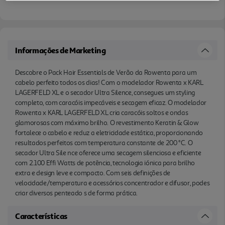
Sile nce oferece uma secagem silenciosa e eficiente
com 2.100 Effi Watts de potência, tecnologia
iónica para brilho extra e design leve e compacto.
Com seis definições de velocidade/temperatura e
Informações de Marketing
acessórios concentrador e difusor, podes criar
diversos penteado s de forma prática.
Descobre o Pack Hair Essentials de Verão da Rowenta para um
cabelo perfeito todos os dias! Com o modelador Rowenta x KARL
LAGERFELD XL e o secador Ultra Silence, consegues um styling
completo, com caracóis impecáveis e secagem eficaz. O modelador
Rowenta x KARL LAGERFELD XL cria caracóis soltos e ondas
glamorosas com máximo brilho. O revestimento Keratin & Glow
fortalece o cabelo e reduz a eletricidade estática, proporcionando
resultados perfeitos com temperatura constante de 200 °C. O
secador Ultra Sile nce oferece uma secagem silenciosa e eficiente
com 2.100 Effi Watts de potência, tecnologia iónica para brilho
extra e design leve e compacto. Com seis definições de
velocidade/temperatura e acessórios concentrador e difusor, podes
criar diversos penteado s de forma prática.
Características