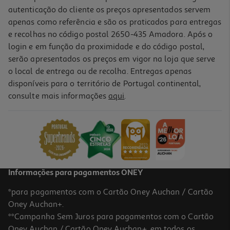
autenticação do cliente os preços apresentados servem
apenas como referência e são os praticados para entregas
e recolhas no código postal 2650-435 Amadora. Após o
login e em função da proximidade e do código postal,
serão apresentados os preços em vigor na loja que serve
o local de entrega ou de recolha. Entregas apenas
disponíveis para o território de Portugal continental,
4.1
(19)
consulte mais informações
aqui
.
Secador De Cabelo Babyliss Turbo Shine 2200 D570de 2200w
Iónico Preto
37.99 €/un
37,99 €
Informações para pagamentos ONEY
*para pagamentos com o Cartão Oney Auchan / Cartão
Oney Auchan+.
**Campanha Sem Juros para pagamentos com o Cartão
Oney Auchan / Cartão Oney Auchan+, em todos os