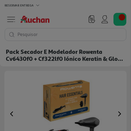
RESERVAR
ENTREGA
Pesquisar
Pack Secador E Modelador Rowenta
Cv6430f0 + Cf322lf0 Iónico Keratin & Glow
200°c
Previous
Ne