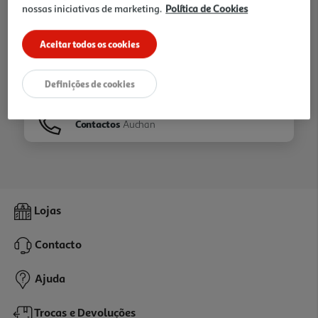
nossas iniciativas de marketing.
Política de Cookies
Ir para
Homepage
Aceitar todos os cookies
Veja os nossos
Folhetos
Definições de cookies
Contactos
Auchan
Lojas
Contacto
Ajuda
Trocas e Devoluções