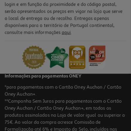
login e em função da proximidade e do código postal,
serão apresentados os preços em vigor na loja que serve
o local de entrega ou de recolha. Entregas apenas
disponíveis para o território de Portugal continental,
consulte mais informações
aqui
.
Informações para pagamentos ONEY
*para pagamentos com o Cartão Oney Auchan / Cartão
Oney Auchan+.
**Campanha Sem Juros para pagamentos com o Cartão
Oney Auchan / Cartão Oney Auchan+, em todos os
produtos assinalados na Loja de valor igual ou superior a
75€. Ao valor da compra acresce Comissão de
Formalização até 6% e Imposto do Selo, incluídos nas