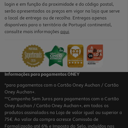
login e em função da proximidade e do código postal,
serão apresentados os preços em vigor na loja que serve
o local de entrega ou de recolha. Entregas apenas
disponíveis para o território de Portugal continental,
consulte mais informações
aqui
.
Informações para pagamentos ONEY
*para pagamentos com o Cartão Oney Auchan / Cartão
Oney Auchan+.
**Campanha Sem Juros para pagamentos com o Cartão
Oney Auchan / Cartão Oney Auchan+, em todos os
produtos assinalados na Loja de valor igual ou superior a
75€. Ao valor da compra acresce Comissão de
Formalização até 6% e Imposto do Selo, incluídos nas