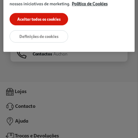
nossas iniciativas de marketing.
Política de Cookies
Ir para
Homepage
Aceitar todos os cookies
Veja os nossos
Folhetos
Definições de cookies
Contactos
Auchan
Lojas
Contacto
Ajuda
Trocas e Devoluções