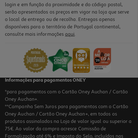
login e em função da proximidade e do código postal,
serão apresentados os preços em vigor na loja que serve
o local de entrega ou de recolha. Entregas apenas
disponíveis para o território de Portugal continental,
consulte mais informações
aqui
.
Informações para pagamentos ONEY
*para pagamentos com o Cartão Oney Auchan / Cartão
Oney Auchan+.
**Campanha Sem Juros para pagamentos com o Cartão
Oney Auchan / Cartão Oney Auchan+, em todos os
produtos assinalados na Loja de valor igual ou superior a
75€. Ao valor da compra acresce Comissão de
Formalização até 6% e Imposto do Selo, incluídos nas