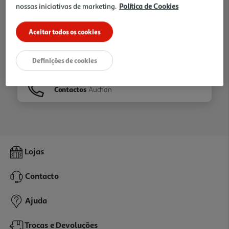
nossas iniciativas de marketing.
Política de Cookies
Ir para
Homepage
Aceitar todos os cookies
Veja os nossos
Folhetos
Definições de cookies
Contactos
Auchan
Lojas
Contacto
Ajuda
Trocas e Devoluções