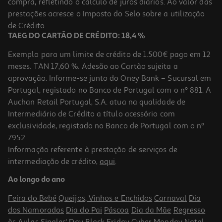
compra, refletindo o cálculo de juros diários. Ao valor das
prestações acresce o Imposto do Selo sobre a utilização
de Crédito.
TAEG DO CARTÃO DE CRÉDITO: 18,4 %
Exemplo para um limite de crédito de 1.500€ pago em 12
meses. TAN 17,60 %. Adesão ao Cartão sujeita a
aprovação. Informe-se junto do Oney Bank – Sucursal em
Portugal, registado no Banco de Portugal com o nº 881. A
Auchan Retail Portugal, S.A. atua na qualidade de
Intermediário de Crédito a título acessório com
exclusividade, registado no Banco de Portugal com o nº
7952.
Informação referente à prestação de serviços de
intermediação de crédito,
aqui
.
Ao longo do ano
Feira do Bebé
Queijos, Vinhos e Enchidos
Carnaval
Dia
dos Namorados
Dia do Pai
Páscoa
Dia da Mãe
Regresso