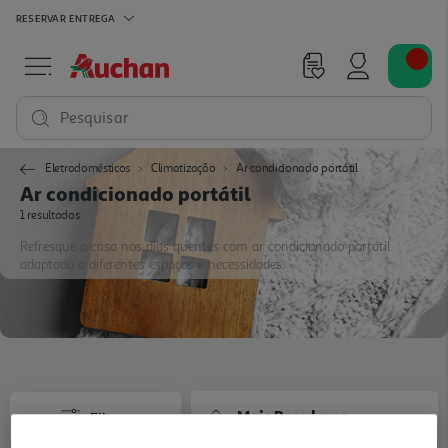
RESERVAR
ENTREGA
Pesquisar
Eletrodomésticos
Climatização
Ar condicionado portátil
Ar condicionado portátil
1 resultados
Refresque a casa nos dias quentes com ar condicionado portátil
adaptado a diferentes espaços e necessidades.
Mais Populares
Filtros