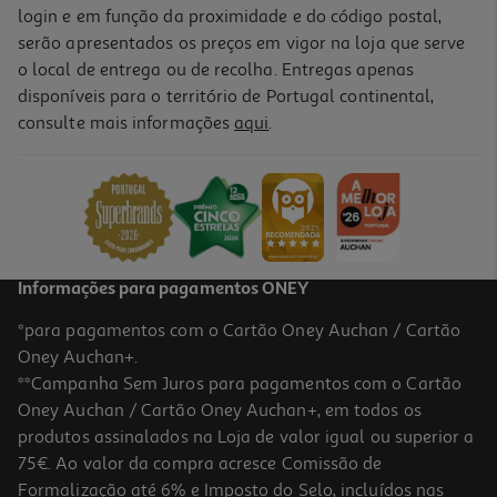
login e em função da proximidade e do código postal,
serão apresentados os preços em vigor na loja que serve
o local de entrega ou de recolha. Entregas apenas
disponíveis para o território de Portugal continental,
consulte mais informações
aqui
.
Informações para pagamentos ONEY
*para pagamentos com o Cartão Oney Auchan / Cartão
Oney Auchan+.
**Campanha Sem Juros para pagamentos com o Cartão
Oney Auchan / Cartão Oney Auchan+, em todos os
produtos assinalados na Loja de valor igual ou superior a
75€. Ao valor da compra acresce Comissão de
Formalização até 6% e Imposto do Selo, incluídos nas