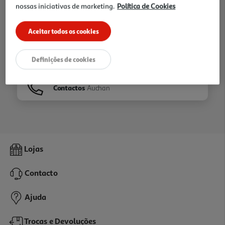
nossas iniciativas de marketing.
Política de Cookies
Ir para
Homepage
Aceitar todos os cookies
Veja os nossos
Folhetos
Definições de cookies
Contactos
Auchan
Lojas
Contacto
Ajuda
Trocas e Devoluções