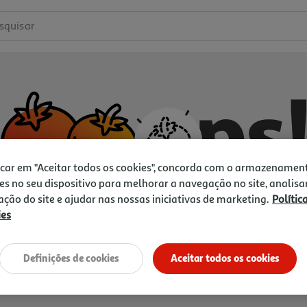
squisar
icar em "Aceitar todos os cookies", concorda com o armazenamen
es no seu dispositivo para melhorar a navegação no site, analisa
zação do site e ajudar nas nossas iniciativas de marketing.
Polític
ies
Não temos o que procura.
Vamos tentar de novo?
Definições de cookies
Aceitar todos os cookies