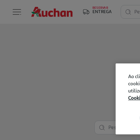
RESERVAR
ENTREGA
Pe
Ao cl
cooki
utili
Cook