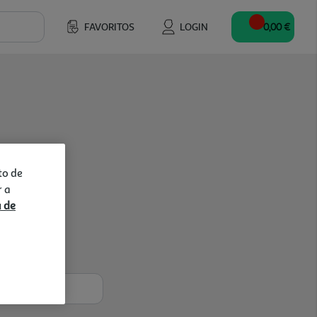
FAVORITOS
LOGIN
0,00 €
to de
r a
a de