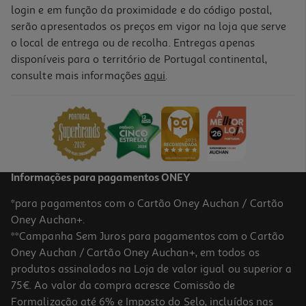
login e em função da proximidade e do código postal,
serão apresentados os preços em vigor na loja que serve
o local de entrega ou de recolha. Entregas apenas
disponíveis para o território de Portugal continental,
consulte mais informações
aqui
.
Informações para pagamentos ONEY
*para pagamentos com o Cartão Oney Auchan / Cartão
Oney Auchan+.
**Campanha Sem Juros para pagamentos com o Cartão
Oney Auchan / Cartão Oney Auchan+, em todos os
produtos assinalados na Loja de valor igual ou superior a
75€. Ao valor da compra acresce Comissão de
Formalização até 6% e Imposto do Selo, incluídos nas