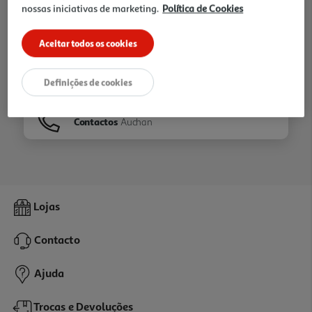
nossas iniciativas de marketing.
Política de Cookies
Ir para
Homepage
Aceitar todos os cookies
Veja os nossos
Folhetos
Definições de cookies
Contactos
Auchan
Lojas
Contacto
Ajuda
Trocas e Devoluções