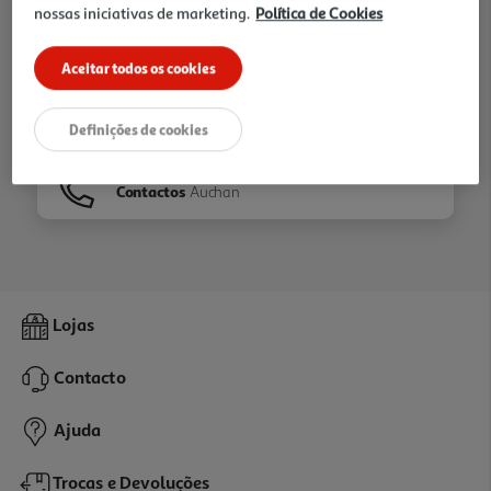
nossas iniciativas de marketing.
Política de Cookies
Ir para
Homepage
Aceitar todos os cookies
Veja os nossos
Folhetos
Definições de cookies
Contactos
Auchan
Lojas
Contacto
Ajuda
Trocas e Devoluções