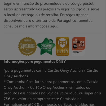
login e em função da proximidade e do código postal,
serão apresentados os preços em vigor na loja que serve
o local de entrega ou de recolha. Entregas apenas
disponíveis para o território de Portugal continental,
consulte mais informações
aqui
.
Informações para pagamentos ONEY
*para pagamentos com o Cartão Oney Auchan / Cartão
Oney Auchan+.
**Campanha Sem Juros para pagamentos com o Cartão
Oney Auchan / Cartão Oney Auchan+, em todos os
produtos assinalados na Loja de valor igual ou superior a
75€. Ao valor da compra acresce Comissão de
Formalização até 6% e Imposto do Selo, incluídos nas