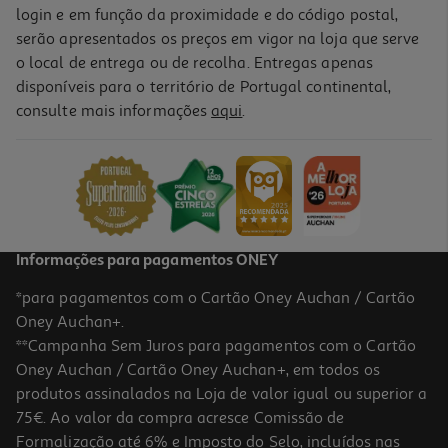
login e em função da proximidade e do código postal,
serão apresentados os preços em vigor na loja que serve
o local de entrega ou de recolha. Entregas apenas
disponíveis para o território de Portugal continental,
consulte mais informações
aqui
.
Informações para pagamentos ONEY
*para pagamentos com o Cartão Oney Auchan / Cartão
Oney Auchan+.
**Campanha Sem Juros para pagamentos com o Cartão
Oney Auchan / Cartão Oney Auchan+, em todos os
produtos assinalados na Loja de valor igual ou superior a
75€. Ao valor da compra acresce Comissão de
Formalização até 6% e Imposto do Selo, incluídos nas