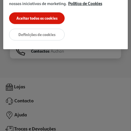
nossas iniciativas de marketing.
Política de Cookies
Ir para
Homepage
Aceitar todos os cookies
Veja os nossos
Folhetos
Definições de cookies
Contactos
Auchan
Lojas
Contacto
Ajuda
Trocas e Devoluções