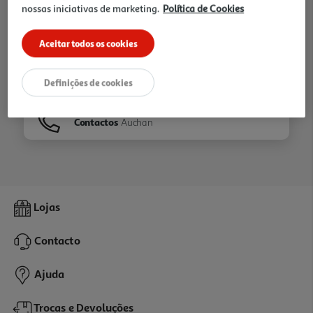
nossas iniciativas de marketing.
Política de Cookies
Ir para
Homepage
Aceitar todos os cookies
Veja os nossos
Folhetos
Definições de cookies
Contactos
Auchan
Lojas
Contacto
Ajuda
Trocas e Devoluções