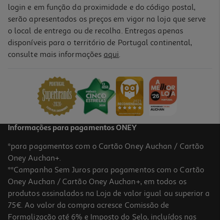
login e em função da proximidade e do código postal,
serão apresentados os preços em vigor na loja que serve
o local de entrega ou de recolha. Entregas apenas
disponíveis para o território de Portugal continental,
consulte mais informações
aqui
.
Informações para pagamentos ONEY
*para pagamentos com o Cartão Oney Auchan / Cartão
Oney Auchan+.
**Campanha Sem Juros para pagamentos com o Cartão
Oney Auchan / Cartão Oney Auchan+, em todos os
produtos assinalados na Loja de valor igual ou superior a
75€. Ao valor da compra acresce Comissão de
Formalização até 6% e Imposto do Selo, incluídos nas