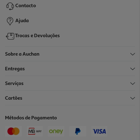
Contacto
49,99 €
Ajuda
Trocas e Devoluções
Sobre a Auchan
Entregas
Serviços
5.0
(1)
Cartões
Termómetro Qilive 600123061 Frigorifico Congelador
4.99 €/un
Métodos de Pagamento
4,99 €