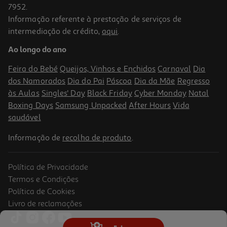
7952.
Informação referente à prestação de serviços de
intermediação de crédito,
aqui
.
Kit Adaptador Sim Qilive 885787
Ao longo do ano
3.99 €/un
Feira do Bebé
Queijos, Vinhos e Enchidos
Carnaval
Dia
3,99 €
dos Namorados
Dia do Pai
Páscoa
Dia da Mãe
Regresso
às Aulas
Singles' Day
Black Friday
Cyber Monday
Natal
Boxing Days
Samsung Unpacked
After Hours
Vida
saudável
Informação de
recolha de produto
.
Política de Privacidade
Termos e Condições
Política de Cookies
Livro de reclamações
3.4
(5)
Aparador Cabelo E Barba Qilive Q.5129 Vintage