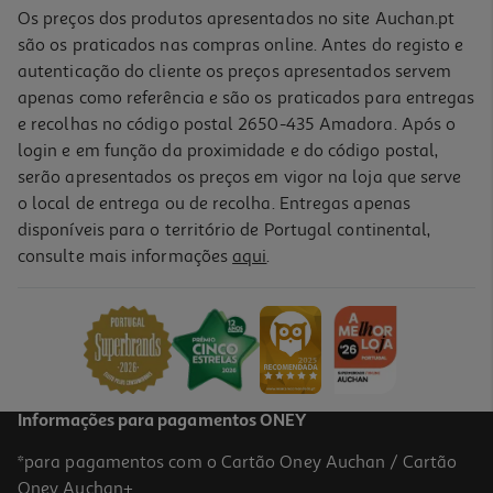
Os preços dos produtos apresentados no site Auchan.pt
são os praticados nas compras online. Antes do registo e
autenticação do cliente os preços apresentados servem
apenas como referência e são os praticados para entregas
e recolhas no código postal 2650-435 Amadora. Após o
login e em função da proximidade e do código postal,
serão apresentados os preços em vigor na loja que serve
o local de entrega ou de recolha. Entregas apenas
disponíveis para o território de Portugal continental,
3.7
(3)
consulte mais informações
aqui
.
Alisador De Cabelo Qilive Q.7765 Preto Cerâmica 200º
12.99 €/un
12,99 €
Informações para pagamentos ONEY
*para pagamentos com o Cartão Oney Auchan / Cartão
Oney Auchan+.