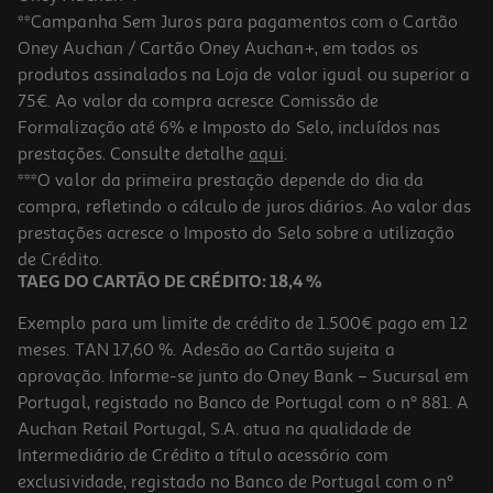
**Campanha Sem Juros para pagamentos com o Cartão
Oney Auchan / Cartão Oney Auchan+, em todos os
produtos assinalados na Loja de valor igual ou superior a
75€. Ao valor da compra acresce Comissão de
Formalização até 6% e Imposto do Selo, incluídos nas
prestações. Consulte detalhe
aqui
.
4.2
(27)
Jarro Elétrico Digital Qilive Q.5377 Preto 1.7l
***O valor da primeira prestação depende do dia da
compra, refletindo o cálculo de juros diários. Ao valor das
42.99 €/un
prestações acresce o Imposto do Selo sobre a utilização
42,99 €
de Crédito.
TAEG DO CARTÃO DE CRÉDITO: 18,4 %
Exemplo para um limite de crédito de 1.500€ pago em 12
meses. TAN 17,60 %. Adesão ao Cartão sujeita a
aprovação. Informe-se junto do Oney Bank – Sucursal em
Portugal, registado no Banco de Portugal com o nº 881. A
Auchan Retail Portugal, S.A. atua na qualidade de
Intermediário de Crédito a título acessório com
exclusividade, registado no Banco de Portugal com o nº