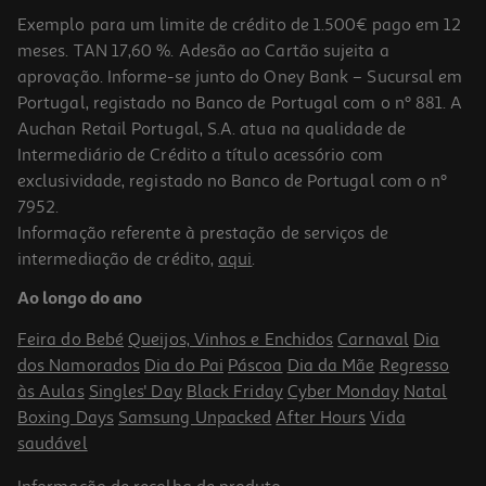
Indisponível online
Exemplo para um limite de crédito de 1.500€ pago em 12
meses. TAN 17,60 %. Adesão ao Cartão sujeita a
aprovação. Informe-se junto do Oney Bank – Sucursal em
Portugal, registado no Banco de Portugal com o nº 881. A
Auchan Retail Portugal, S.A. atua na qualidade de
Intermediário de Crédito a título acessório com
exclusividade, registado no Banco de Portugal com o nº
7952.
Informação referente à prestação de serviços de
intermediação de crédito,
aqui
.
Mini Hub Usb-C Qilive 600192487 6 Em 1 Q.3487
Ao longo do ano
19.99 €/un
Feira do Bebé
Queijos, Vinhos e Enchidos
Carnaval
Dia
19,99 €
dos Namorados
Dia do Pai
Páscoa
Dia da Mãe
Regresso
às Aulas
Singles' Day
Black Friday
Cyber Monday
Natal
Boxing Days
Samsung Unpacked
After Hours
Vida
saudável