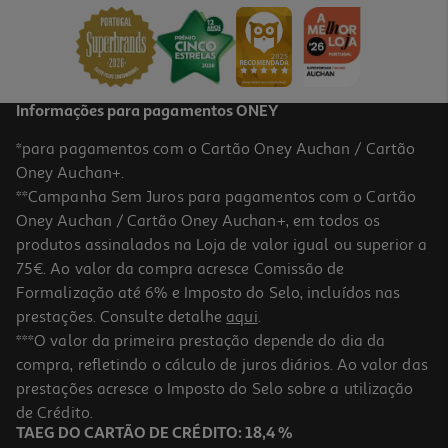
14.99 €/un
14,99 €
Informações para pagamentos ONEY
*para pagamentos com o Cartão Oney Auchan / Cartão
Oney Auchan+.
**Campanha Sem Juros para pagamentos com o Cartão
Oney Auchan / Cartão Oney Auchan+, em todos os
produtos assinalados na Loja de valor igual ou superior a
75€. Ao valor da compra acresce Comissão de
Formalização até 6% e Imposto do Selo, incluídos nas
prestações. Consulte detalhe
aqui
.
4.3
(7)
Ventoinha De Pé Qilive Q.6846 40cm 45w
***O valor da primeira prestação depende do dia da
compra, refletindo o cálculo de juros diários. Ao valor das
25.99 €/un
prestações acresce o Imposto do Selo sobre a utilização
25,99 €
de Crédito.
TAEG DO CARTÃO DE CRÉDITO: 18,4 %