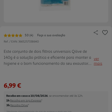
5.0
(4)
Faça a sua avaliação
Leu
4
Ref. / EAN:
3665257338640
avaliações.
Link
Este conjunto de dois filtros universais Qilive de
para
140g é a solução prática e eficiente para manter a
a
ver
mesma
higiene e o bom funcionamento do seu exaustor.
mais
página.
Com um design universal adaptável a diversas
marcas e modelos, estes filtros de gordura
garantem uma purif icação eficaz do ar na sua
6,99 €
cozinha, retendo partículas e odores indesejados
durante a confeção de alimentos. A embalagem de
Receba em casa a 10/08/2026
, se encomendar até às 12h.
duas unidades oferece uma solução de
1h
Recolha em loja Express
*
substituição conveniente, assegurando que o seu
3h
Recolha Drive
*
sistema de extração mantém o desempenho
*Mediante disponibilidade de slot de entrega e stock em loja.