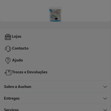
4.7
(15)
Filtro Para Exaustor Qilive Universal 380g
Lojas
7.99 €/un
Contacto
7,99 €
Ajuda
Trocas e Devoluções
Sobre a Auchan
Entregas
Serviços