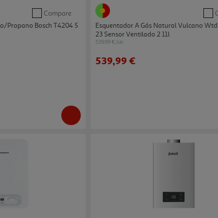
Compare
no/propano Bosch T4204 5
Esquentador A Gás Natural Vulcano Wt
23 Sensor Ventilado 2 11l
539.99 €/un
539,99 €