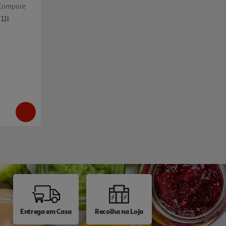
Compare
11l
Entrega em Casa
Recolha na Loja