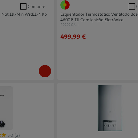
Compare
 Nat 11l/min Wrd11-4 Kb
Esquentador Termostático Ventilado Bo
4600 F 11l Com Ignição Eletrónica
499.99 €/un
499,99 €
5.0
(2)