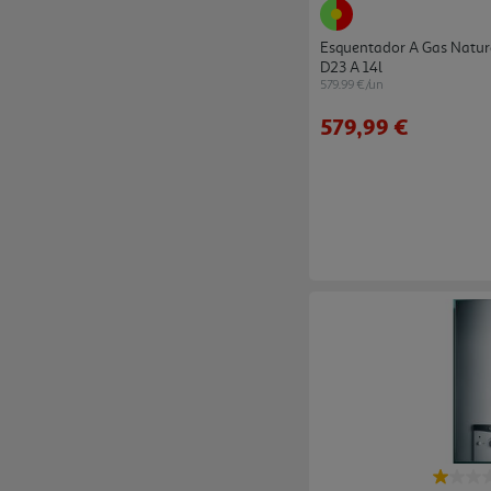
Esquentador A Gas Natur
D23 A 14l
579.99 €/un
579,99 €