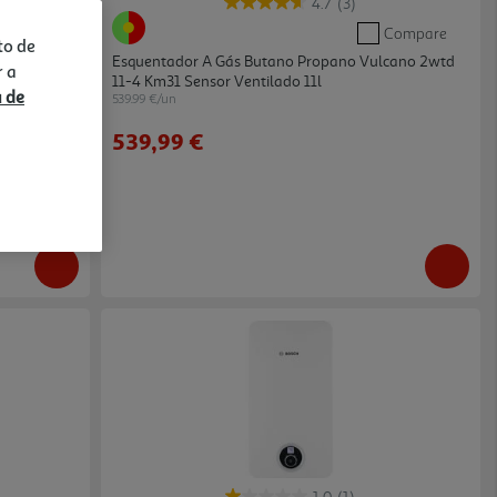
4.7
(3)
Compare
Compare
to de
D31 A 14l
Esquentador A Gás Butano Propano Vulcano 2wtd
r a
11-4 Km31 Sensor Ventilado 11l
a de
539.99 €/un
539,99 €