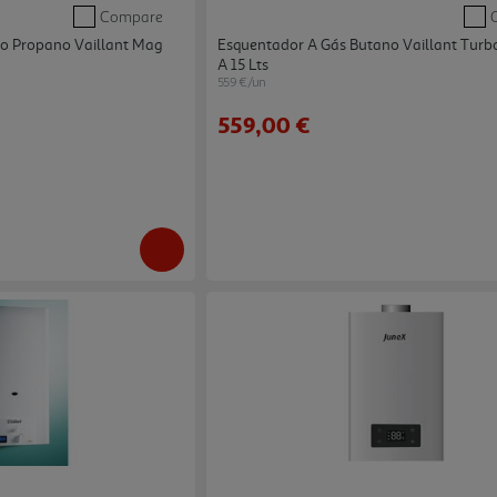
Compare
o Propano Vaillant Mag
Esquentador A Gás Butano Vaillant Tur
A 15 Lts
559 €/un
559,00 €