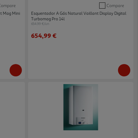
Compare
Compare
nt Mag Mini
Esquentador A Gás Natural Vaillant Display Digital
Turbomag Pro 14l
654.99 €/un
654,99 €