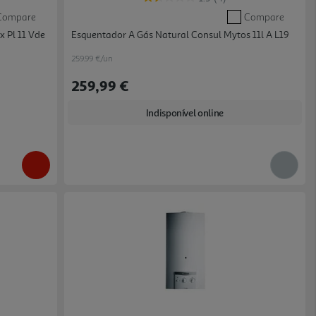
Compare
Compare
 Pl 11 Vde
Esquentador A Gás Natural Consul Mytos 11l A L19
259.99 €/un
259,99 €
Indisponível online