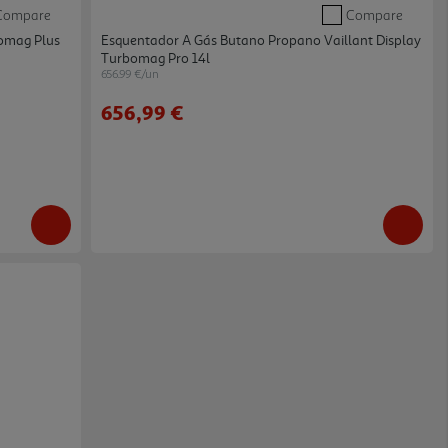
Compare
Compare
bomag Plus
Esquentador A Gás Butano Propano Vaillant Display
Turbomag Pro 14l
656.99 €/un
656,99 €