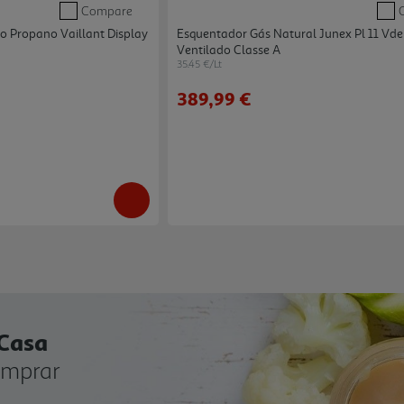
Compare
o Propano Vaillant Display
Esquentador Gás Natural Junex Pl 11 Vde 
Ventilado Classe A
35.45 €/Lt
389,99 €
 Casa
omprar