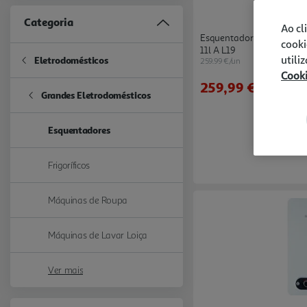
Categoria
Ao cl
Esquentador A Gás Buta
cooki
11l A L19
utili
Eletrodomésticos
259.99 €/un
Refine by Categoria: Eletrodomésticos
Cook
259,99 €
Grandes Eletrodomésticos
Refine by Categoria: Grandes Eletrodomésticos
Esquentadores
selected Currently Refined by Categoria: Esquentadores
Frigoríficos
Refine by Categoria: Frigoríficos
Máquinas de Roupa
Refine by Categoria: Máquinas de Roupa
Máquinas de Lavar Loiça
Refine by Categoria: Máquinas de Lavar Loiça
Ver mais