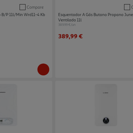
Compare
 B/p 11l/min Wrd11-4 Kb
Esquentador A Gás Butano Propano Junex
Ventilado 11l
389.99 €/un
389,99 €