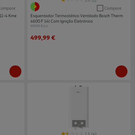
1.0
(1)
Compare
Compare
d11-4 Kme
Esquentador Termostático Ventilado Bosch Therm
4600 F 14l Com Ignição Eletrónica
499.99 €/un
499,99 €
1.5
(4)