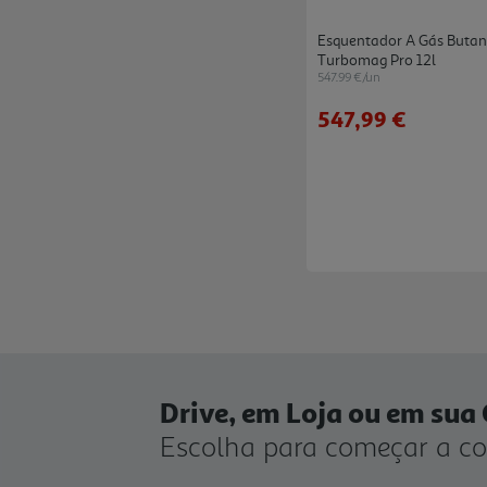
Esquentador A Gás Butan
Turbomag Pro 12l
547.99 €/un
547,99 €
Drive, em Loja ou em sua
Escolha para começar a c