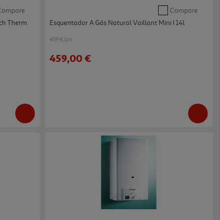
Compare
Compare
sch Therm
Esquentador A Gás Natural Vaillant Mini I 14l
459 €/un
459,00 €