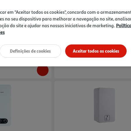
3.0
(2)
Compare
icar em "Aceitar todos os cookies", concorda com o armazenamen
no Propano Consul Mytos
Esquentador A Gas Bosch T4600f 14 Kme 
es no seu dispositivo para melhorar a navegação no site, analisa
zação do site e ajudar nas nossas iniciativas de marketing.
Polític
579.99 €/un
ies
579,99 €
Definições de cookies
Aceitar todos os cookies