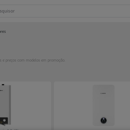
squisar
res
as e preços com modelos em promoção.