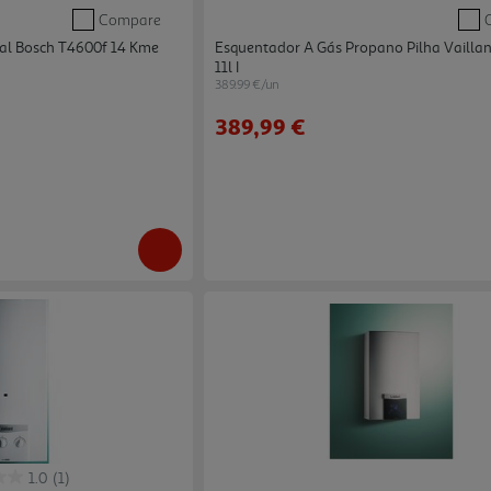
Compare
al Bosch T4600f 14 Kme
Esquentador A Gás Propano Pilha Vailla
11l I
389.99 €/un
389,99 €
1.0
(1)