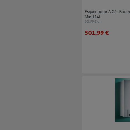
Esquentador A Gás Butan
Mini I 14l
501.99 €/un
501,99 €