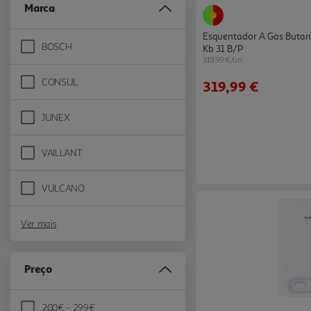
Marca
Esquentador A Gas Buta
BOSCH
Kb 31 B/p
Refine by Marca: BOSCH
319.99 €/un
CONSUL
319,99 €
Refine by Marca: CONSUL
JUNEX
Refine by Marca: JUNEX
VAILLANT
Refine by Marca: VAILLANT
VULCANO
Refine by Marca: VULCANO
Ver mais
Preço
200€ - 299€