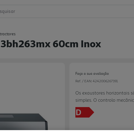
squisar
tractores
y 3bh263mx 60cm Inox
Faça a sua avaliação
Ref. / EAN:
4242006267391
Os exaustores horizontais s
simples. O controlo mecâni
potência desejado. Filtros 
eficientes e laváveis na máq
espaço e cozinha com a poss
Iluminação LED: a mais efica