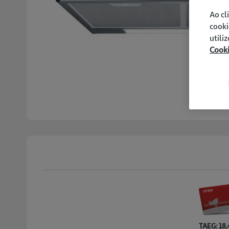
Ao cl
cooki
utili
Cook
TAEG: 18