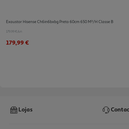
Exaustor Hisense Ch6in6bxbg Preto 60cm 650 M³/h Classe B
179.99 €/un
179,99 €
Lojas
Contac