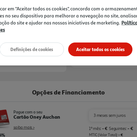
nenhum detalhe.
199,99 €
icar em "Aceitar todos os cookies", concorda com o armazenamen
es no seu dispositivo para melhorar a navegação no site, analisa
zação do site e ajudar nas nossas iniciativas de marketing.
Polític
ies
Definições de cookies
Aceitar todos os cookies
Entrega estimada entre
24
Opções de Financiamento
Pague com o seu
3 meses sem juros
Cartão Oney Auchan
saiba mais >
- €
- €
1º mês:
Seguintes:
,4%
- €
MTIC (Valor Total):