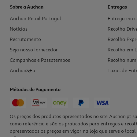
Sobre a Auchan
Entregas
Auchan Retail Portugal
Entrega em c
Exaustor Telescopico Siemens Inox B 389m3/h 60cm Li64mb521
Notícias
Recolha Driv
259.99 €/un
Recrutamento
Recolha Expr
259,99 €
Seja nosso fornecedor
Recolha em L
Campanhas e Passatempos
Recolha num 
Auchan&Eu
Taxas de Ent
Métodos de Pagamento
Os preços dos produtos apresentados no site Auchan.pt sã
como referência e são os praticados para entregas e reco
apresentados os preços em vigor na loja que serve o local 