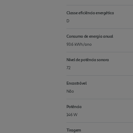
Classe eficiência energética
D
Consumo de energia anual
93.6 kWh/ano
Nível de potência sonora
72
Encastrável
Não
Potência
146 W
Tiragem