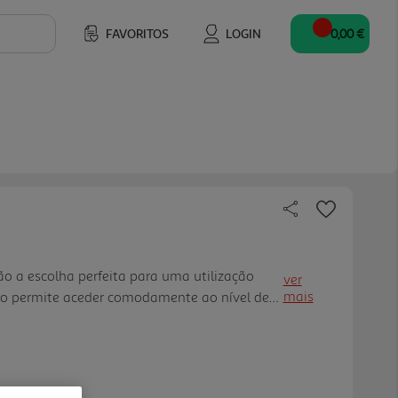
FAVORITOS
LOGIN
0,00 €
ão a escolha perfeita para uma utilização
ver
mais
co permite aceder comodamente ao nível de
tradicionais de alumínio multicamada:
uina de lavar loiça. Adap ta-se a qualquer
ibilidade de instalação em recirculação.
z, duradoura e eficiente, para que não perca