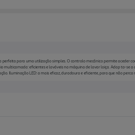
ha perfeita para uma utilização simples. O controlo mecânico permite aceder 
ínio multicamada: eficientes e laváveis na máquina de lavar loiça. Adap ta-se 
lação. Iluminação LED: a mais eficaz, duradoura e eficiente, para que não perc