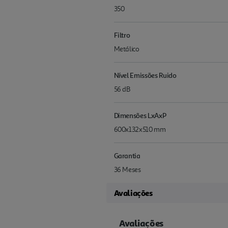
350
Filtro
Metálico
Nível Emissões Ruido
56 dB
Dimensões LxAxP
600x132x510 mm
Garantia
36 Meses
Avaliações