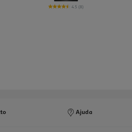
4.5
(8)
to
Ajuda