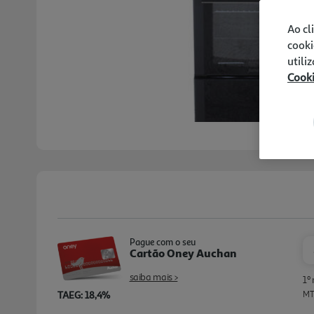
Ao cl
cooki
utili
Cook
Pague com o seu
Cartão Oney Auchan
saiba mais >
1º
TAEG: 18,4%
MTI