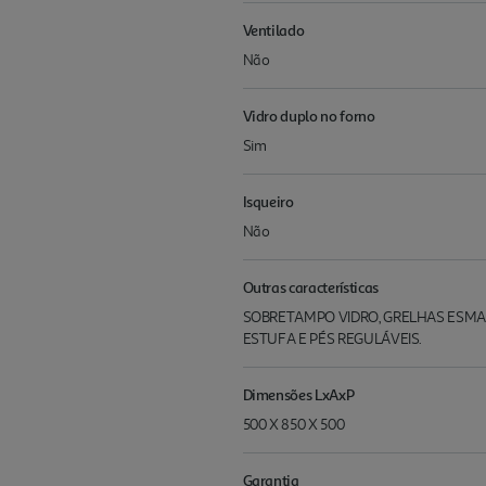
Ventilado
Não
Vidro duplo no forno
Sim
Isqueiro
Não
Outras características
SOBRETAMPO VIDRO, GRELHAS ESMAL
ESTUFA E PÉS REGULÁVEIS.
Dimensões LxAxP
500 X 850 X 500
Garantia