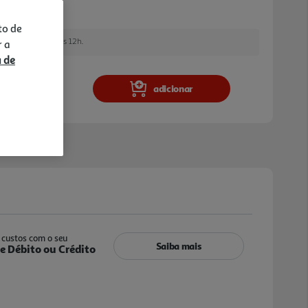
to de
e encomendar até às 12h.
r a
a de
adicionar
custos com o seu
Saiba mais
e Débito ou Crédito