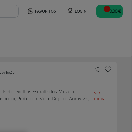
FAVORITOS
LOGIN
0,00 €
avaliação
a Preto, Grelhas Esmaltadas, Válvula
ver
mais
elhador, Porta com Vidro Duplo e Amovível,
és Niveladores, Estufa.