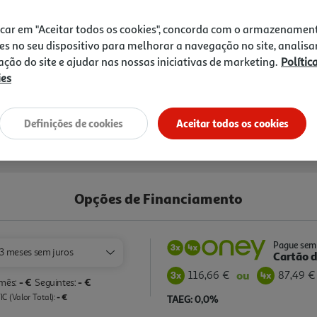
349,99 €
icar em "Aceitar todos os cookies", concorda com o armazenamen
Receba em casa a 10/08/2026
, s
es no seu dispositivo para melhorar a navegação no site, analisa
zação do site e ajudar nas nossas iniciativas de marketing.
Polític
ies
Definições de cookies
Aceitar todos os cookies
Opções de Financiamento
Pague sem 
3 meses sem juros
Cartão d
116,66 €
87,49 €
ou
- €
- €
 mês:
Seguintes:
- €
C (Valor Total):
TAEG: 0,0%