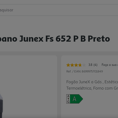
squisar
ano Junex Fs 652 P B Preto
3.8
(4)
Faça a sua 
Leu
4
Ref. / EAN:
8699975701849
avaliações.
Link
Fogão JuneX a Gás , Estétic
para
Termoelétrica, Forno com Gr
a
mesma
Porta Fria, 4 Queimadores, P
página.