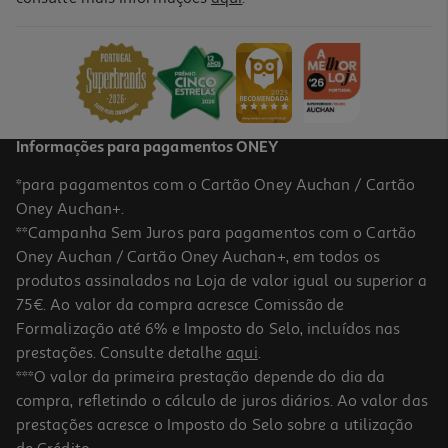
Fogão A Gás Butano Propano Flama 8261fl Inox 62l
449.99 €/un
449,99 €
Informações para pagamentos ONEY
*para pagamentos com o Cartão Oney Auchan / Cartão
Oney Auchan+.
**Campanha Sem Juros para pagamentos com o Cartão
Oney Auchan / Cartão Oney Auchan+, em todos os
produtos assinalados na Loja de valor igual ou superior a
75€. Ao valor da compra acresce Comissão de
Formalização até 6% e Imposto do Selo, incluídos nas
prestações. Consulte detalhe
aqui
.
Fogão A Gás Consul Myto Rl 60 X-B/p 4 Queimadores Inox
***O valor da primeira prestação depende do dia da
compra, refletindo o cálculo de juros diários. Ao valor das
399.99 €/Kg
prestações acresce o Imposto do Selo sobre a utilização
399,99 €