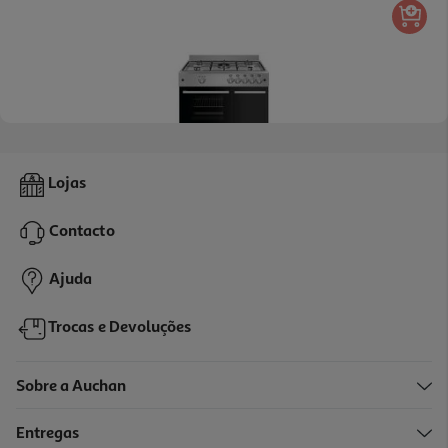
Fogão A Gás Butano Propano Junex Fbl 960x
Lojas
599.99 €/un
Contacto
599,99 €
Ajuda
Trocas e Devoluções
Sobre a Auchan
Entregas