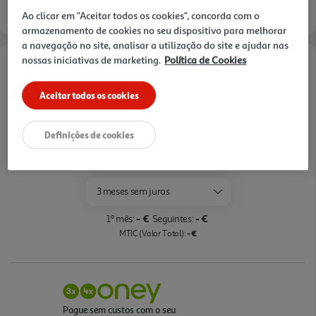
Ao clicar em "Aceitar todos os cookies", concorda com o
armazenamento de cookies no seu dispositivo para melhorar
a navegação no site, analisar a utilização do site e ajudar nas
nossas iniciativas de marketing.
Política de Cookies
Opções de Financiamento
Aceitar todos os cookies
Pague com o seu
Cartão Oney Auchan
Definições de cookies
saiba mais >
TAEG: 18,4%
3 meses sem juros
- €
- €
1º mês:
Seguintes:
- €
MTIC (Valor Total):
Pague sem custos com o seu