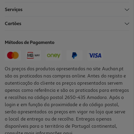
Serviços
2.0
(2)
Cartões
Fogão A Gás Junex Rl 778 Xe-B Butano/propano 60x60 Cm 4
Queimadores Forno Elétrico 56 L
409.99 €/un
Métodos de Pagamento
409,99 €
Os preços dos produtos apresentados no site Auchan.pt
são os praticados nas compras online. Antes do registo e
autenticação do cliente os preços apresentados servem
apenas como referência e são os praticados para entregas
e recolhas no código postal 2650-435 Amadora. Após o
login e em função da proximidade e do código postal,
serão apresentados os preços em vigor na loja que serve
o local de entrega ou de recolha. Entregas apenas
disponíveis para o território de Portugal continental,
consulte mais informações
aqui
.