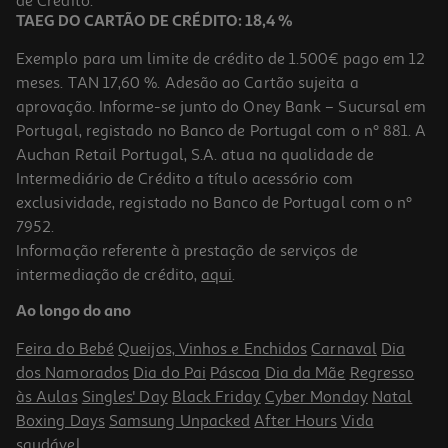
de Crédito.
TAEG DO CARTÃO DE CRÉDITO: 18,4 %
Exemplo para um limite de crédito de 1.500€ pago em 12
meses. TAN 17,60 %. Adesão ao Cartão sujeita a
aprovação. Informe-se junto do Oney Bank – Sucursal em
Portugal, registado no Banco de Portugal com o nº 881. A
Auchan Retail Portugal, S.A. atua na qualidade de
Intermediário de Crédito a título acessório com
exclusividade, registado no Banco de Portugal com o nº
7952.
Informação referente à prestação de serviços de
5.0
(1)
intermediação de crédito,
aqui
.
Fogão A Gás Meireles N 921 X Inox 90 Cm 5 Queimadores Porta
Garrafa
Ao longo do ano
649.99 €/un
Feira do Bebé
Queijos, Vinhos e Enchidos
Carnaval
Dia
649,99 €
dos Namorados
Dia do Pai
Páscoa
Dia da Mãe
Regresso
às Aulas
Singles' Day
Black Friday
Cyber Monday
Natal
Boxing Days
Samsung Unpacked
After Hours
Vida
saudável