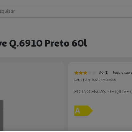
squisar
ve Q.6910 Preto 60l
3.0
(1)
Faça a sua 
Leu
uma
Ref. / EAN:
3665257400408
avaliação.
Link
FORNO ENCASTRE QILIVE 
para
a
mesma
página.