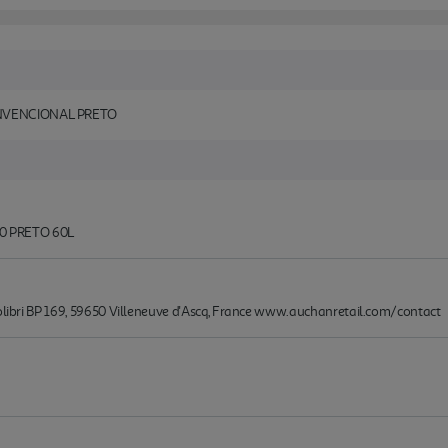
ONVENCIONAL PRETO
0 PRETO 60L
Colibri BP 169, 59650 Villeneuve d'Ascq, France www.auchanretail.com/contact