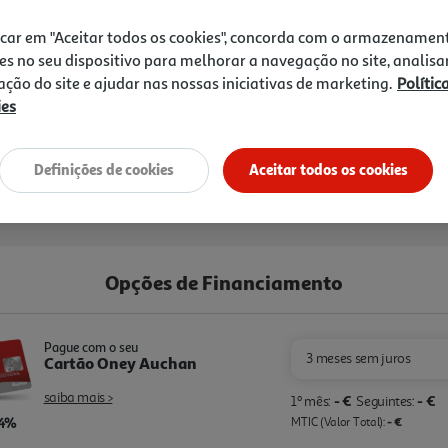
179,99 €
icar em "Aceitar todos os cookies", concorda com o armazenamen
es no seu dispositivo para melhorar a navegação no site, analisa
zação do site e ajudar nas nossas iniciativas de marketing.
Polític
ies
Definições de cookies
Aceitar todos os cookies
Opções de Financiamento
Pague com o seu
3 meses sem juros
Cartão Oney Auchan
saiba mais >
- €
- €
1º mês:
Seguintes:
,4%
- €
MTIC (Valor Total):