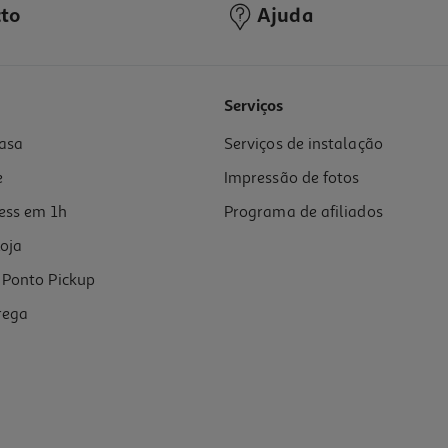
to
Ajuda
5.0
(4)
Serviços
asa
Serviços de instalação
e
Impressão de fotos
ess em 1h
Programa de afiliados
oja
Ponto Pickup
rega