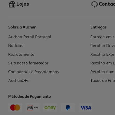
Lojas
Contac
Sobre a Auchan
Entregas
Auchan Retail Portugal
Entrega em c
Filtro Para Exaustor Qilive Universal 140g X2
Notícias
Recolha Driv
6.99 €/un
Recrutamento
Recolha Expr
6,99 €
Seja nosso fornecedor
Recolha em L
Campanhas e Passatempos
Recolha num 
Auchan&Eu
Taxas de Ent
Métodos de Pagamento
-14%