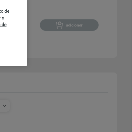
to de
r a
a de
adicionar