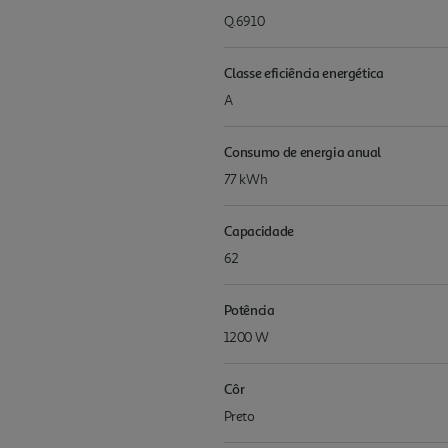
Q.6910
Classe eficiência energética
A
Consumo de energia anual
77 kWh
Capacidade
62
Potência
1200 W
Côr
Preto