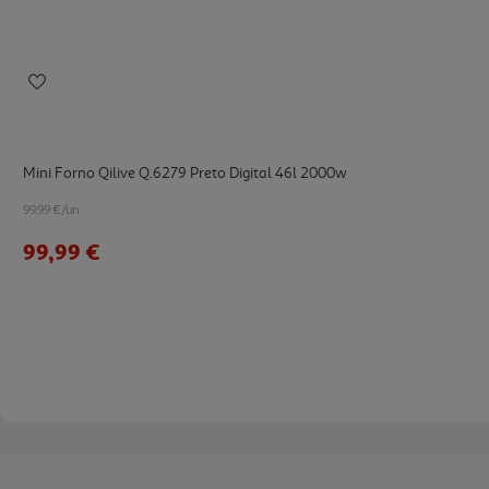
Mini Forno Qilive Q.6279 Preto Digital 46l 2000w
99.99 €/un
99,99 €