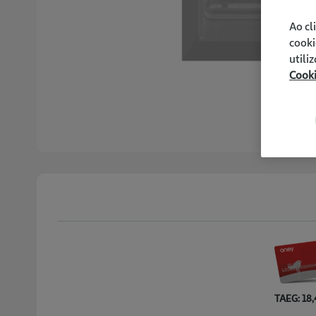
Ao cl
cooki
utili
Cook
TAEG: 18