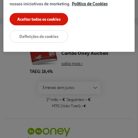
nossas iniciativas de marketing.
Política de Cookies
Aceitar todos os cookies
Opções de Financiamento
Definições de cookies
Pague com o seu
Cartão Oney Auchan
saiba mais >
TAEG: 18,4%
3 meses sem juros
- €
- €
1º mês:
Seguintes:
- €
MTIC (Valor Total):