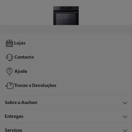
3.0
(2)
Forno De Encastre Lg Ws7d7631wb 76 L Com Air Fry
Lojas
499.99 €/un
Contacto
499,99 €
Ajuda
Trocas e Devoluções
Sobre a Auchan
Entregas
Serviços