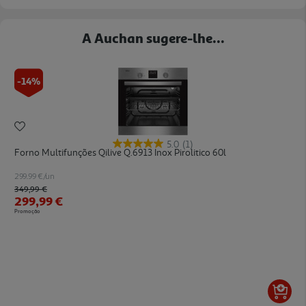
A Auchan sugere-lhe...
-14%
5.0
(1)
Forno Multifunções Qilive Q.6913 Inox Pirolitico 60l
299.99 €/un
Price reduced from
to
349,99 €
299,99 €
Promoção