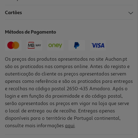
4.0
(4)
Cartões
Forno De Encastre Lg Wsed7612s Inox Air Fryer 72l Pirolitico
519.99 €/un
Métodos de Pagamento
519,99 €
Indisponível online
Os preços dos produtos apresentados no site Auchan.pt
são os praticados nas compras online. Antes do registo e
autenticação do cliente os preços apresentados servem
apenas como referência e são os praticados para entregas
e recolhas no código postal 2650-435 Amadora. Após o
login e em função da proximidade e do código postal,
serão apresentados os preços em vigor na loja que serve
o local de entrega ou de recolha. Entregas apenas
disponíveis para o território de Portugal continental,
4.5
(2)
consulte mais informações
aqui
.
Forno Pirolítico Samsung Nv7b4550vak Dual Cook Flex 76l Wi-Fi
Vapor Natural