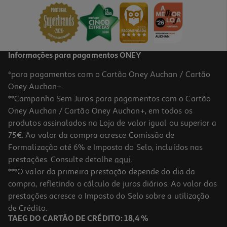
679.99 €/un
679,99 €
Informações para pagamentos ONEY
*para pagamentos com o Cartão Oney Auchan / Cartão
Oney Auchan+.
**Campanha Sem Juros para pagamentos com o Cartão
Oney Auchan / Cartão Oney Auchan+, em todos os
produtos assinalados na Loja de valor igual ou superior a
75€. Ao valor da compra acresce Comissão de
Formalização até 6% e Imposto do Selo, incluídos nas
prestações. Consulte detalhe
aqui
.
4.9
(75)
Forno De Encastre Lg Ws5d7230s Convecção E Air Fry Inox 72l
***O valor da primeira prestação depende do dia da
Classe A
compra, refletindo o cálculo de juros diários. Ao valor das
429.99 €/un
prestações acresce o Imposto do Selo sobre a utilização
429,99 €
de Crédito.
TAEG DO CARTÃO DE CRÉDITO: 18,4 %