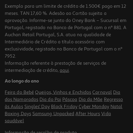
Exemplo para um limite de crédito de 1.500€ pago em 12
meses. TAN 17,60 %. Adesão ao Cartão sujeita a
aprovação. Informe-se junto do Oney Bank – Sucursal em
Portugal, registado no Banco de Portugal com o nº 881. A
Auchan Retail Portugal, S.A. atua na qualidade de
Intermediário de Crédito a título acessório com
exclusividade, registado no Banco de Portugal com o nº
7952.
Informação referente à prestação de serviços de
4.0
(5)
intermediação de crédito,
aqui
.
Forno Pirolítico Hisense Bi64213e14px Inox A+ 77l Com Vapor E Air
Fry
Ao longo do ano
399.99 €/un
Feira do Bebé
Queijos, Vinhos e Enchidos
Carnaval
Dia
399,99 €
dos Namorados
Dia do Pai
Páscoa
Dia da Mãe
Regresso
às Aulas
Singles' Day
Black Friday
Cyber Monday
Natal
Boxing Days
Samsung Unpacked
After Hours
Vida
saudável
Informação de
recolha de produto
.