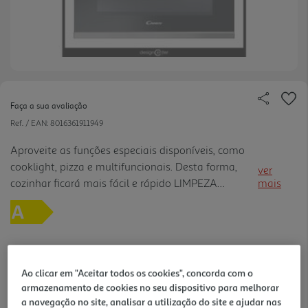
Faça a sua avaliação
Ref. / EAN:
8016361911949
Aproveite as funções especiais disponíveis, como
cooklight, pizza e multifuncionais. Desta forma,
ver
cozinhar ficará mais fácil e rápido LIMPEZA
mais
RÁPIDA, DIARIAMENTE O sistema Aquactiva, com
a ação do vapor, permite remover facilmente as
gorduras depositada s no forno. Basta despejar
300 ml de água destilada na parte inferior do forno
e aquecer por 30 minutos a 90°. Após o forno
399,00 €
Ao clicar em "Aceitar todos os cookies", concorda com o
arrefecer, pode limpar os restos com um pano
armazenamento de cookies no seu dispositivo para melhorar
húmido.
a navegação no site, analisar a utilização do site e ajudar nas