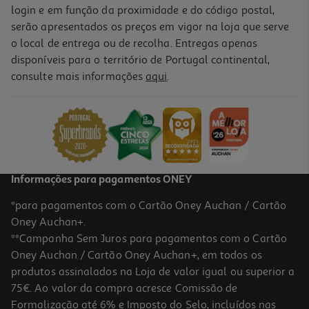
login e em função da proximidade e do código postal,
serão apresentados os preços em vigor na loja que serve
o local de entrega ou de recolha. Entregas apenas
disponíveis para o território de Portugal continental,
consulte mais informações
aqui
.
Informações para pagamentos ONEY
*para pagamentos com o Cartão Oney Auchan / Cartão
Oney Auchan+.
**Campanha Sem Juros para pagamentos com o Cartão
Oney Auchan / Cartão Oney Auchan+, em todos os
produtos assinalados na Loja de valor igual ou superior a
75€. Ao valor da compra acresce Comissão de
Formalização até 6% e Imposto do Selo, incluídos nas