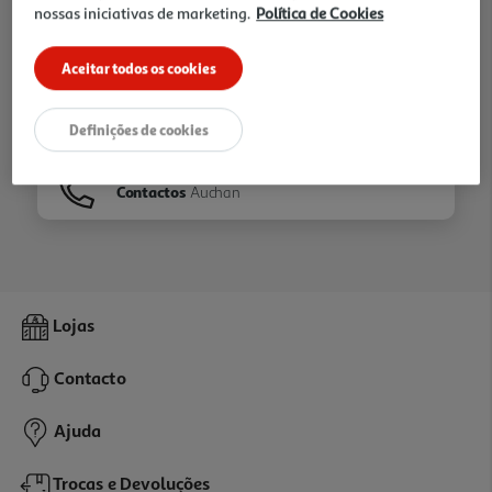
nossas iniciativas de marketing.
Política de Cookies
Ir para
Homepage
Aceitar todos os cookies
Veja os nossos
Folhetos
Definições de cookies
Contactos
Auchan
Lojas
Contacto
Ajuda
Trocas e Devoluções