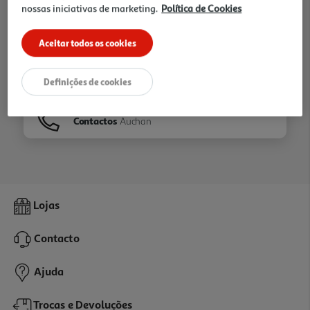
nossas iniciativas de marketing.
Política de Cookies
Ir para
Homepage
Aceitar todos os cookies
Veja os nossos
Folhetos
Definições de cookies
Contactos
Auchan
Lojas
Contacto
Ajuda
Trocas e Devoluções