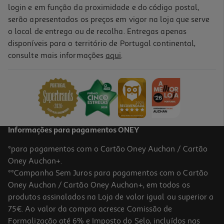
login e em função da proximidade e do código postal,
serão apresentados os preços em vigor na loja que serve
o local de entrega ou de recolha. Entregas apenas
disponíveis para o território de Portugal continental,
consulte mais informações
aqui
.
Informações para pagamentos ONEY
*para pagamentos com o Cartão Oney Auchan / Cartão
Oney Auchan+.
**Campanha Sem Juros para pagamentos com o Cartão
Oney Auchan / Cartão Oney Auchan+, em todos os
produtos assinalados na Loja de valor igual ou superior a
75€. Ao valor da compra acresce Comissão de
Formalização até 6% e Imposto do Selo, incluídos nas