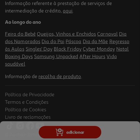
Informação referente à prestação de serviços de
intermediação de crédito,
aqui
.
Forno Elétrico Com Convecção Beltax Beo2148w Branco 48 L 1800
W
Ao longo do ano
139.99 €/un
Feira do Bebé
Queijos, Vinhos e Enchidos
Carnaval
Dia
139,99 €
dos Namorados
Dia do Pai
Páscoa
Dia da Mãe
Regresso
às Aulas
Singles' Day
Black Friday
Cyber Monday
Natal
Boxing Days
Samsung Unpacked
After Hours
Vida
saudável
Informação de
recolha de produto
.
Política de Privacidade
Termos e Condições
Política de Cookies
Livro de reclamações
Mini Forno Flama 1538fl 2000w 45l
adicionar
© Auchan Retail Portugal
129.99 €/un