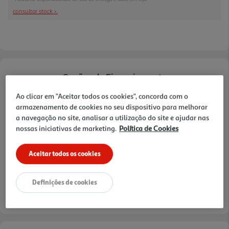
a otimizar o isolamento térmico e reforça a
consultar stock >.
segurança durante a utilização. Inclui ainda luz
interior, 1 bandeja de cozer, 1 grelha cromada e 1
pega para a bandeja, oferecendo mais
conveniência e funcionalidade numa só solução
Opções de Financiamento
Ao clicar em "Aceitar todos os cookies", concorda com o
Pague com o seu
Cartão Oney Auchan
armazenamento de cookies no seu dispositivo para melhorar
a navegação no site, analisar a utilização do site e ajudar nas
saiba mais >
nossas iniciativas de marketing.
Política de Cookies
TAEG: 18,4%
Aceitar todos os cookies
3 meses sem juros
Definições de cookies
- €
- €
1º mês:
Seguintes:
- €
MTIC (Valor Total):