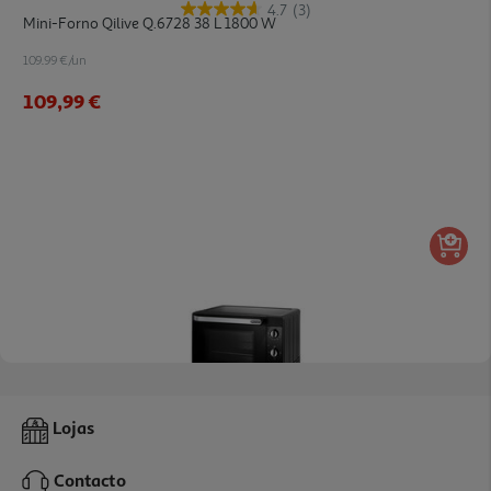
4.7
(3)
Mini-Forno Qilive Q.6728 38 L 1800 W
109.99 €/un
109,99 €
Mini Forno Com Convecção De'longhi Eo40112.bk 40l 2000w Preto
Lojas
184.99 €/un
Contacto