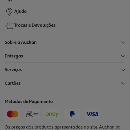
184,99 €
Ajuda
Trocas e Devoluções
Sobre a Auchan
Entregas
Serviços
4.8
(4)
Cartões
Mini Forno Moulinex Ox464810 Optimo Preto 33l
139.99 €/un
Métodos de Pagamento
139,99 €
Os preços dos produtos apresentados no site Auchan.pt