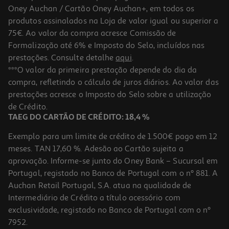
Oney Auchan / Cartão Oney Auchan+, em todos os
produtos assinalados na Loja de valor igual ou superior a
75€. Ao valor da compra acresce Comissão de
Formalização até 6% e Imposto do Selo, incluídos nas
prestações. Consulte detalhe
aqui
.
Mini Forno Beltax 58l 2000w
***O valor da primeira prestação depende do dia da
compra, refletindo o cálculo de juros diários. Ao valor das
149.99 €/un
prestações acresce o Imposto do Selo sobre a utilização
149,99 €
de Crédito.
TAEG DO CARTÃO DE CRÉDITO: 18,4 %
Exemplo para um limite de crédito de 1.500€ pago em 12
meses. TAN 17,60 %. Adesão ao Cartão sujeita a
aprovação. Informe-se junto do Oney Bank – Sucursal em
Portugal, registado no Banco de Portugal com o nº 881. A
Auchan Retail Portugal, S.A. atua na qualidade de
Intermediário de Crédito a título acessório com
exclusividade, registado no Banco de Portugal com o nº
7952.