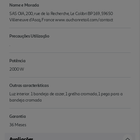
Nome e Morada
SAS OIA, 200, rue de la Recherche, Le Colibri BP 169, 59650
Villeneuve d'Ascq, France www.auchanretail.com/contact
Precauções Utilização
.
Potência
2000 W
Outras características
Luz interior. 1 bandeja de cozer, 1 grelha cromada, 1 pega para a
bandeja cromada
Garantia
36 Meses
Avaliações