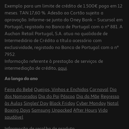
Exemplo para um limite de crédito de 1.500€ pago em 12
meses. TAN 17,60 %. Adesão ao Cartão sujeita a
aprovação. Informe-se junto do Oney Bank – Sucursal em
Portugal, registado no Banco de Portugal com o nº 881. A
Auchan Retail Portugal, S.A. atua na qualidade de
Intermediário de Crédito a título acessório com
exclusividade, registado no Banco de Portugal com o nº
7952.
Informação referente à prestação de serviços de
4.5
(22)
intermediação de crédito,
aqui
.
Frigorífico Combinado Samsung Rb33j3515s9 (no Frost E 185cm
339l Inox)
Ao longo do ano
549.99 €/un
Feira do Bebé
Queijos, Vinhos e Enchidos
Carnaval
Dia
549,99 €
dos Namorados
Dia do Pai
Páscoa
Dia da Mãe
Regresso
às Aulas
Singles' Day
Black Friday
Cyber Monday
Natal
Boxing Days
Samsung Unpacked
After Hours
Vida
saudável
Informação de
recolha de produto
.