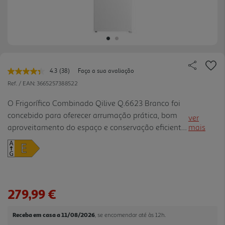
4.3
(38)
Faça a sua avaliação
Leu
38
Ref. / EAN:
3665257388522
avaliações.
Link
O Frigorífico Combinado Qilive Q.6623 Branco foi
para
concebido para oferecer arrumação prática, bom
a
ver
mesma
aproveitamento do espaço e conservação eficiente
mais
página.
no dia a dia. Com capacidade total de 262L,
distribuída por 197L no frigorífico e 65L no
congelador, adapta-se bem a casais e famílias
pequenas que procuram uma solução funcional
para a rotina da cozinha. A tecnologia Low Frost
279,99 €
ajuda a reduzir a formação de gelo, tornando a
manutenção mais simples e cómoda. A porta
Receba em casa a 11/08/2026
, se encomendar até às 12h.
reversível e os pés niveláveis facilitam a insta lação