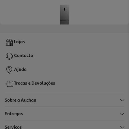
4.0
(5)
Frigorífico Combinado Qilive Q.6627 (no Frost D 185cm 323l Inox)
Lojas
499.99 €/un
Contacto
499,99 €
Ajuda
Trocas e Devoluções
Sobre a Auchan
Entregas
Serviços