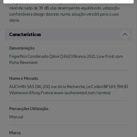
congelados. Com classe energética E, consumo anual de 204 kWh e
nível de ruído de 39 dB, alia desempenho equilibrado, utilização
confortável e design discreto numa solução versátil para o uso
diário.
Características
Denominação
Frigorífico Combinado Qilive Q.6623 Branco 262L Low Frost com
Porta Reversível
Nome e Morada
AUCHAN SAS OIA, 200, rue de la Recherche, Le Colibri BP 169, 59650
Villeneuve d'Ascq, France www.auchanretail.com/contact
Precauções Utilização
Manual
Marca