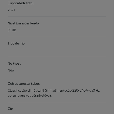
Capacidade total
262 l
Nível Emissões Ruido
39 dB
Tipo de frio
.
No Frost
Não
Outras características
Classificação climática N, ST, T, alimentação 220-240 V~, 50 Hz,
porta reversível, pés niveláveis
Côr