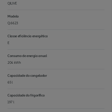
QILIVE
Modelo
Q.6623
Classe eficiência energética
E
Consumo de energia anual
204 kWh
Capacidade do congelador
65 l
Capacidade do frigorífico
197 l