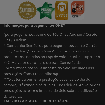
429.99 €/un
429,99 €
Informações para pagamentos ONEY
*para pagamentos com o Cartão Oney Auchan / Cartão
Oney Auchan+.
**Campanha Sem Juros para pagamentos com o Cartão
Oney Auchan / Cartão Oney Auchan+, em todos os
produtos assinalados na Loja de valor igual ou superior a
75€. Ao valor da compra acresce Comissão de
Formalização até 6% e Imposto do Selo, incluídos nas
prestações. Consulte detalhe
aqui
.
4.7
(158)
Frigorífico Combinado Lg Gbbsj10esw (no Frost E 186cm 333l
***O valor da primeira prestação depende do dia da
Branco)
compra, refletindo o cálculo de juros diários. Ao valor das
499.99 €/un
prestações acresce o Imposto do Selo sobre a utilização
499,99 €
de Crédito.
TAEG DO CARTÃO DE CRÉDITO: 18,4 %