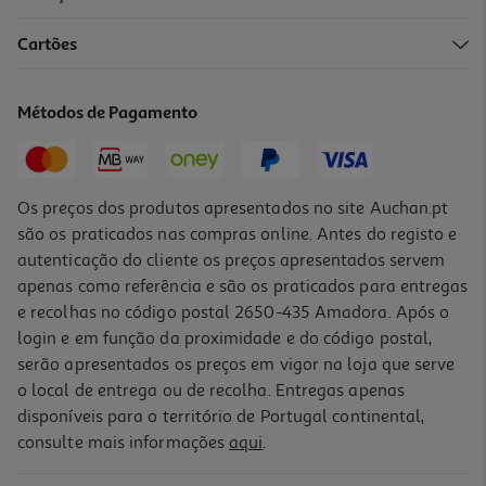
3.7
(3)
Cartões
Frigorífico Combinado Qilive Q.6638 (no Frost C 201cm 356l Inox)
599.99 €/un
Métodos de Pagamento
599,99 €
Os preços dos produtos apresentados no site Auchan.pt
são os praticados nas compras online. Antes do registo e
autenticação do cliente os preços apresentados servem
apenas como referência e são os praticados para entregas
e recolhas no código postal 2650-435 Amadora. Após o
login e em função da proximidade e do código postal,
serão apresentados os preços em vigor na loja que serve
o local de entrega ou de recolha. Entregas apenas
disponíveis para o território de Portugal continental,
4.7
(22)
consulte mais informações
aqui
.
Frigorífico Combinado Hisense Rb390n4awe (no Frost E 186cm
304l Branco)