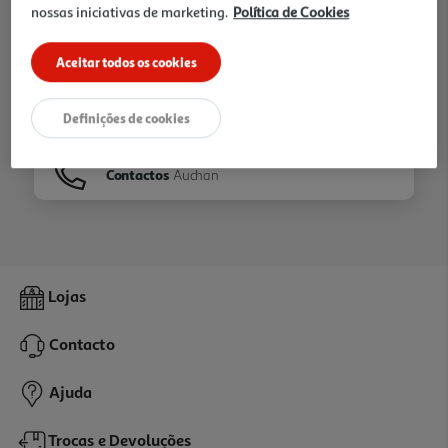
nossas iniciativas de marketing.
Política de Cookies
Ir para
Homepage
Aceitar todos os cookies
Veja os nossos
Folhetos
Definições de cookies
Contactos
Auchan
Lojas
Contacto
Ajuda
Trocas e Devoluções