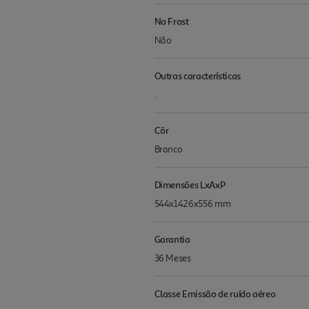
No Frost
Não
Outras características
.
Côr
Branco
Dimensões LxAxP
544x1426x556 mm
Garantia
36 Meses
Classe Emissão de ruído aéreo