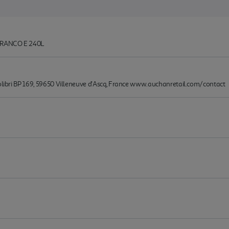
 BRANCO E 240L
Colibri BP 169, 59650 Villeneuve d'Ascq, France www.auchanretail.com/contact