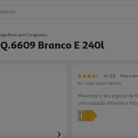
squisar
rigoríficos sem Congelador
e Q.6609 Branco E 240l
4.4
(13)
Faça a sua
Leu
13
Ref. / EAN:
3665257388478
avaliações.
Link
Maximize o seu espaço de ref
para
uma solução eficiente e foc
a
mesma
alimentos frescos. Com uma 
página.
aparelho é perfeito para q
complementar a sua cozinha
estrutura interior inteligen
Next