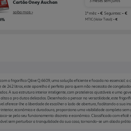
3 meses sem juros
Cartão Oney Auchan
saiba mais >
- €
- €
1º mês:
Seguintes:
,4%
- €
MTIC (Valor Total):
om o frigorífico Qilive Q.6609, uma solução eficiente e focada no essencial: a
de 242 litros, este aparelho é perfeito para quem não necessita de congelad
os. A sua estrutura interior inteligente, com prateleiras ajustáveis e uma gav
 altas a pro dutos delicados. Desenhado a pensar na versatilidade, este frigorí
el oferece-lhe a liberdade de escolher o lado de abertura, facilitando a sua i
interior, económica e duradoura, proporciona uma visibilidade completa sem g
aca-se pelo seu funcionamento discreto e económico. Classificado com eficiê 
vel sem perturbar a tranquilidade da sua casa, tornando-se um aliado prático 