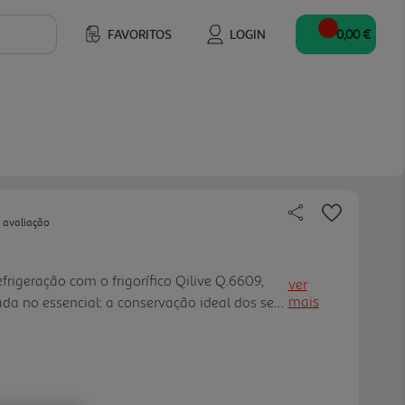
FAVORITOS
LOGIN
0,00 €
 avaliação
rigeração com o frigorífico Qilive Q.6609,
ver
mais
ada no essencial: a conservação ideal dos seus
generosa capacidade de 242 litros, este
uem não necessita de congelador ou pretende
 com mais espaço para refrigerados. A sua
te, com prateleiras ajustáveis e uma gaveta