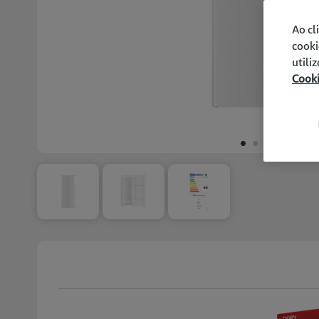
Ao cl
cooki
utili
Cook